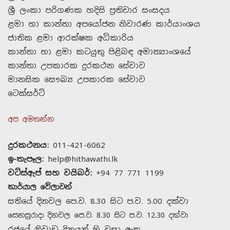
ශ්‍රී ලංකා පරිගණක හදිසි ප්‍රතිචාර සංසදය
ළමා හා කාන්තා අපයෝජන නිවාරණ කාර්යාංශය
ජාතික ළමා ආරක්ෂක අධිකාරිය
කාන්තා හා ළමා කටයුතු පිළිබඳ අමාත්‍යාංශයේ
කාන්තා උපකාරක දුරකථන සේවාව
මානසික සෞඛ්‍ය උපකාරක සේවාව
ටෙක්සර්ට්
අප අමතන්න
දුරකථනය:
011-421-6062
ඉ-තැපෑල:
help@hithawathi.lk
වට්ස්ඇප් සහ වයිබර්:
+94 77 771 1199
කාර්යාල වේලාවන්
සතියේ දිනවල පෙ.ව. 8.30 සිට ප.ව. 5.00 දක්වා
සෙනසුරාදා දිනවල පෙ.ව. 8.30 සිට ප.ව. 12.30 දක්වා
රජයේ නිවාඩු දිනයන් හි වසා ඇත.