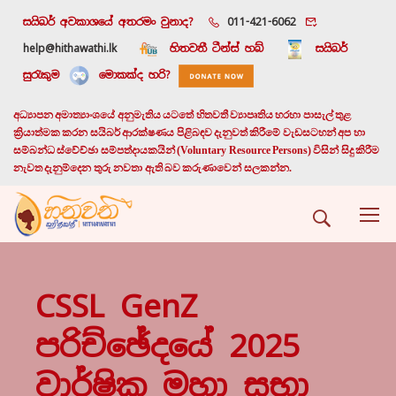
සයිබර් අවකාශයේ අතරමං වුනාද?
011-421-6062
help@hithawathi.lk
හිතවතී ටීන්ස් හබ්
සයිබර්
සුරැකුම
මොකක්ද හරි?
අධ්‍යාපන අමාත්‍යාංශයේ අනුමැතිය යටතේ හිතවතී ව්‍යාපෘතිය හරහා පාසැල් තුළ
ක්‍රියාත්මක කරන සයිබර් ආරක්ෂණය පිළිබඳව දැනුවත් කිරීමේ වැඩසටහන් අප හා
සම්බන්ධ ස්වේච්ඡා සම්පත්දායකයින් (Voluntary Resource Persons) විසින් සිදු කිරීම
නැවත දැනුම්දෙන තුරු නවතා ඇති බව කරුණාවෙන් සලකන්න.
CSSL GenZ
පරිච්ඡේදයේ 2025
වාර්ෂික මහා සභා