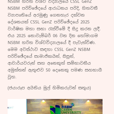
NSBM හරිත විශ්ව විද්‍යාලයේ CSSL GenZ
NSBM පරිච්ඡේදයේ ආරාධනය පරිදි, හිතවතී
ව්‍යාපෘතියේ අරමුණු ගෙනහැර දක්වන
දේශනයක් CSSL GenZ පරිච්ඡේදයේ 2025
වාර්ෂික මහා සභා රැස්වීමේ දී සිදු කරන ලදිී.
එය 2025 නොවැම්බර් 06 වන දින හෝමාගම
NSBM හරිත විශ්වවිද්‍යාලයේ දී පැවැත්විණ.
මෙම අවස්ථාව සඳහා CSSL GenZ NSBM
පරිච්ඡේදයේ සාමාජිකයින්, සිසුන්,
ආචාර්යවරුන් සහ අනෙකුත් සම්භාවනීය
අමුත්තන් ඇතුළුව 50 දෙනෙකු පමණ සහභාගී
වූහ.
(ජයාරූප අයිතිය මුල් හිමිකරුවන් සතුය)