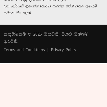
(අප සේවාවේ ගුණාත්මකභාවය සහතික කිරීම සඳහා ඇමතුම්
පටිගත විය හැක)
කතුහිමිකම © 2026 හිතවති. සියළු හිමිකම්
ඇවිරිනි.
Terms and Conditions
|
Privacy Policy