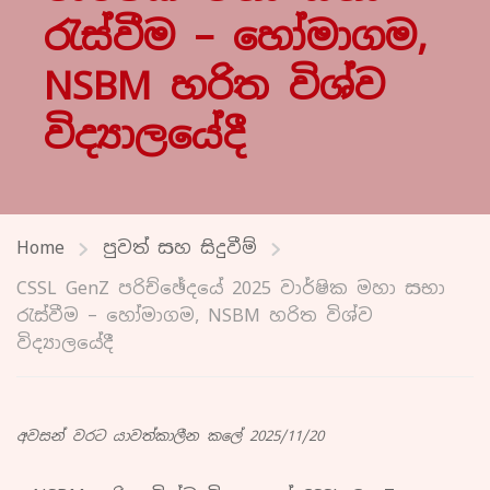
රැස්වීම – හෝමාගම,
NSBM හරිත විශ්ව
විද්‍යාලයේදී
Home
පුවත් සහ සිදුවීම්
CSSL GenZ පරිච්ඡේදයේ 2025 වාර්ෂික මහා සභා
රැස්වීම – හෝමාගම, NSBM හරිත විශ්ව
විද්‍යාලයේදී
අවසන් වරට යාවත්කාලීන කලේ 2025/11/20