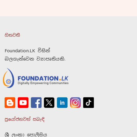
හිතවතී
Foundation.LK විසින්
බලගැන්වෙන ව්‍යාපෘතියකි.
ප්‍රයෝජනවත් සබැඳි
ශ්‍රී ලංකා පොලීසිය