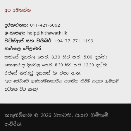
අප අමතන්න
දුරකථනය:
011-421-6062
ඉ-තැපෑල:
help@hithawathi.lk
වට්ස්ඇප් සහ වයිබර්:
+94 77 771 1199
කාර්යාල වේලාවන්
සතියේ දිනවල පෙ.ව. 8.30 සිට ප.ව. 5.00 දක්වා
සෙනසුරාදා දිනවල පෙ.ව. 8.30 සිට ප.ව. 12.30 දක්වා
රජයේ නිවාඩු දිනයන් හි වසා ඇත.
(අප සේවාවේ ගුණාත්මකභාවය සහතික කිරීම සඳහා ඇමතුම්
පටිගත විය හැක)
කතුහිමිකම © 2026 හිතවති. සියළු හිමිකම්
ඇවිරිනි.