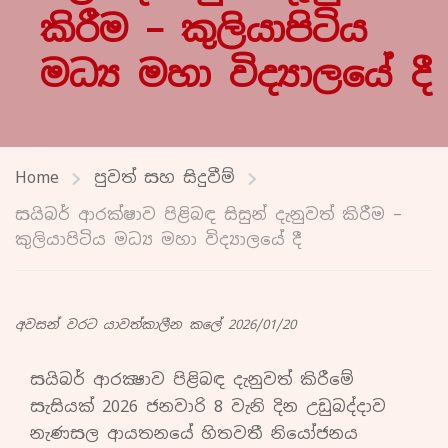
කිරීම – කුලියාපිටිය
මධ්‍ය මහා විද්‍යාලයේ දී
Home
පුවත් සහ සිදුවීම්
සයිබර් ආරක්ෂාව පිළිබඳ සිසුන් දැනුවත් කිරීම –
කුලියාපිටිය මධ්‍ය මහා විද්‍යාලයේ දී
අවසන් වරට යාවත්කාලීන කලේ 2026/01/20
සයිබර් ආරක්‍ෂාව පිළිබඳ දැනුවත් කිරීමේ
සැසියක් 2026 ජනවාරි 8 වැනි දින උඩුබද්දාව
නැණසල ආයතනයේ හිතවතී නියෝජනය