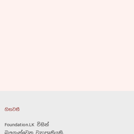
හිතවතී
Foundation.LK විසින්
බලගැන්වෙන ව්‍යාපෘතියකි.