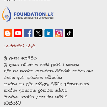
ප්‍රයෝජනවත් සබැඳි
ශ්‍රී ලංකා පොලීසිය
ශ්‍රී ලංකා පරිගණක හදිසි ප්‍රතිචාර සංසදය
ළමා හා කාන්තා අපයෝජන නිවාරණ කාර්යාංශය
ජාතික ළමා ආරක්ෂක අධිකාරිය
කාන්තා හා ළමා කටයුතු පිළිබඳ අමාත්‍යාංශයේ
කාන්තා උපකාරක දුරකථන සේවාව
මානසික සෞඛ්‍ය උපකාරක සේවාව
ටෙක්සර්ට්