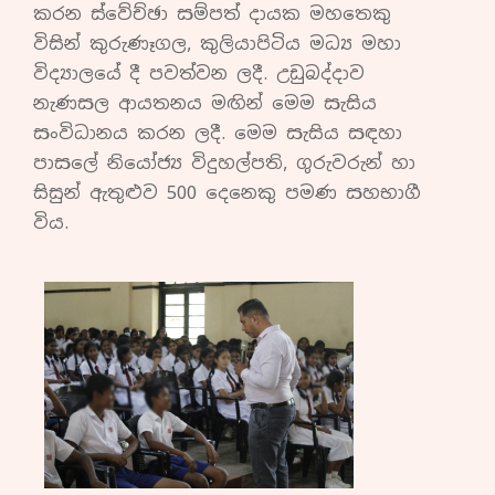
කරන ස්වේච්ඡා සම්පත් දායක මහතෙකු
විසින් කුරුණෑගල, කුලියාපිටිය මධ්‍ය මහා
විද්‍යාලයේ දී පවත්වන ලදී. උඩුබද්දාව
නැණසල ආයතනය මඟින් මෙම සැසිය
සංවිධානය කරන ලදී. මෙම සැසිය සඳහා
පාසලේ නියෝජ්‍ය විදුහල්පති, ගුරුවරුන් හා
සිසුන් ඇතුළුව 500 දෙනෙකු පමණ සහභාගී
විය.