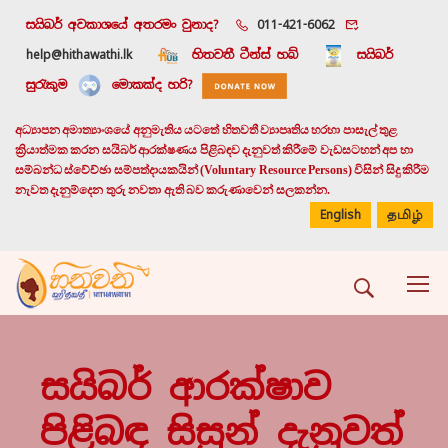
සයිබර් අවකාශයේ අතරමං වුනාද?
011-421-6062
help@hithawathi.lk
හිතවතී ටීන්ස් හබ්
සයිබර්
සුරැකුම
මොකක්ද හරි?
අධ්‍යාපන අමාත්‍යාංශයේ අනුමැතිය යටතේ හිතවතී ව්‍යාපෘතිය හරහා පාසැල් තුළ
ක්‍රියාත්මක කරන සයිබර් ආරක්ෂණය පිළිබඳව දැනුවත් කිරීමේ වැඩසටහන් අප හා
සම්බන්ධ ස්වේච්ඡා සම්පත්දායකයින් (Voluntary Resource Persons) විසින් සිදු කිරීම
නැවත දැනුම්දෙන තුරු නවතා ඇති බව කරුණාවෙන් සලකන්න.
English
தமிழ்
සයිබර් ආරක්ෂාව
පිළිබඳ සිසුන් දැනුවත්