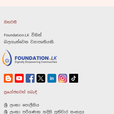
හිතවතී
Foundation.LK විසින්
බලගැන්වෙන ව්‍යාපෘතියකි.
ප්‍රයෝජනවත් සබැඳි
ශ්‍රී ලංකා පොලීසිය
ශ්‍රී ලංකා පරිගණක හදිසි ප්‍රතිචාර සංසදය