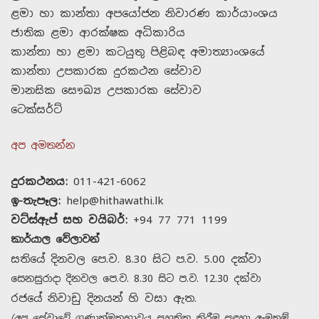
ළමා හා කාන්තා අපයෝජන නිවාරණ කාර්යාංශය
ජාතික ළමා ආරක්ෂක අධිකාරිය
කාන්තා හා ළමා කටයුතු පිළිබඳ අමාත්‍යාංශයේ
කාන්තා උපකාරක දුරකථන සේවාව
මානසික සෞඛ්‍ය උපකාරක සේවාව
ටෙක්සර්ට්
අප අමතන්න
දුරකථනය:
011-421-6062
ඉ-තැපෑල:
help@hithawathi.lk
වට්ස්ඇප් සහ වයිබර්:
+94 77 771 1199
කාර්යාල වේලාවන්
සතියේ දිනවල පෙ.ව. 8.30 සිට ප.ව. 5.00 දක්වා
සෙනසුරාදා දිනවල පෙ.ව. 8.30 සිට ප.ව. 12.30 දක්වා
රජයේ නිවාඩු දිනයන් හි වසා ඇත.
(අප සේවාවේ ගුණාත්මකභාවය සහතික කිරීම සඳහා ඇමතුම්