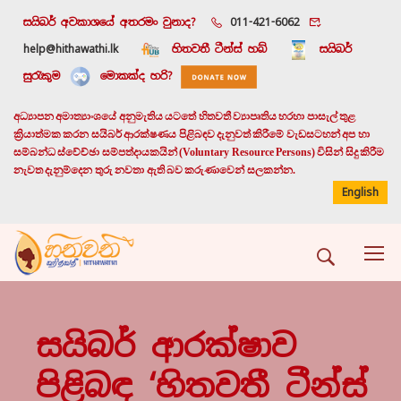
සයිබර් අවකාශයේ අතරමං වුනාද?
011-421-6062
help@hithawathi.lk
හිතවතී ටීන්ස් හබ්
සයිබර්
සුරැකුම
මොකක්ද හරි?
අධ්‍යාපන අමාත්‍යාංශයේ අනුමැතිය යටතේ හිතවතී ව්‍යාපෘතිය හරහා පාසැල් තුළ
ක්‍රියාත්මක කරන සයිබර් ආරක්ෂණය පිළිබඳව දැනුවත් කිරීමේ වැඩසටහන් අප හා
සම්බන්ධ ස්වේච්ඡා සම්පත්දායකයින් (Voluntary Resource Persons) විසින් සිදු කිරීම
නැවත දැනුම්දෙන තුරු නවතා ඇති බව කරුණාවෙන් සලකන්න.
English
සයිබර් ආරක්ෂාව
පිළිබඳ ‘හිතවතී ටීන්ස්