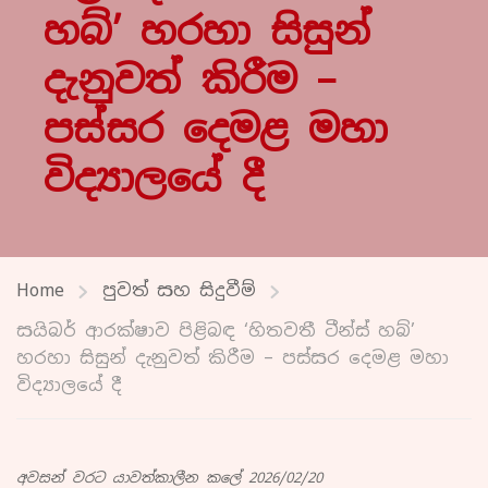
හබ්’ හරහා සිසුන්
දැනුවත් කිරීම –
පස්සර දෙමළ මහා
විද්‍යාලයේ දී
Home
පුවත් සහ සිදුවීම්
සයිබර් ආරක්ෂාව පිළිබඳ ‘හිතවතී ටීන්ස් හබ්’
හරහා සිසුන් දැනුවත් කිරීම – පස්සර දෙමළ මහා
විද්‍යාලයේ දී
අවසන් වරට යාවත්කාලීන කලේ 2026/02/20