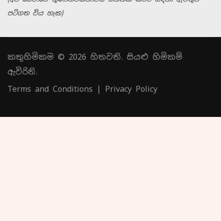
පටිගත විය හැක)
කතුහිමිකම © 2026 හිතවති. සියළු හිමිකම්
ඇවිරිනි.
Terms and Conditions
|
Privacy Policy