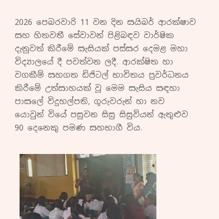
2026 පෙබරවාරි 11 වන දින සයිබර් ආරක්ෂාව
සහ හිතවතී සේවාවන් පිළිබඳව වාර්ෂික
දැනුවත් කිරීමේ සැසියක් පස්සර දෙමළ මහා
විද්‍යාලයේ දී පවත්වන ලදී. ආරක්ෂිත හා
වගකීම් සහගත ඩිජිටල් භාවිතය ප්‍රවර්ධනය
කිරීමේ උත්සාහයක් වූ මෙම සැසිය සඳහා
පාසලේ විදුහල්පති, ගුරුවරුන් හා නව
යොවුන් වියේ පසුවන සිසු සිසුවියන් ඇතුළුව
90 දෙනෙකු පමණ සහභාගී විය.