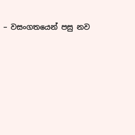
්න – වසංගතයෙන් පසු නව