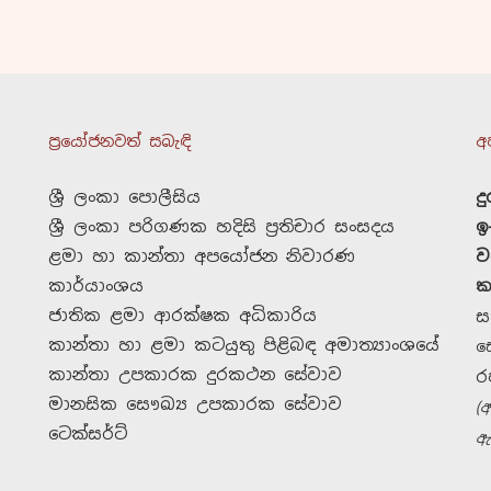
ප්‍රයෝජනවත් සබැඳි
අ
ශ්‍රී ලංකා පොලීසිය
ද
ශ්‍රී ලංකා පරිගණක හදිසි ප්‍රතිචාර සංසදය
ඉ
ළමා හා කාන්තා අපයෝජන නිවාරණ
ව
කාර්යාංශය
ක
ජාතික ළමා ආරක්ෂක අධිකාරිය
ස
කාන්තා හා ළමා කටයුතු පිළිබඳ අමාත්‍යාංශයේ
ස
කාන්තා උපකාරක දුරකථන සේවාව
ර
මානසික සෞඛ්‍ය උපකාරක සේවාව
(
ටෙක්සර්ට්
ඇ
දායක වන්න