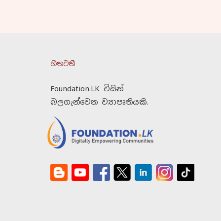
හිතවතී
Foundation.LK විසින්
බලගැන්වෙන ව්‍යාපෘතියකි.