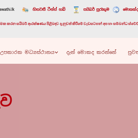
wathi.lk
හිතවතී ටීන්ස් හබ්
සයිබර් සුරැකුම
මොකක්ද
යාත්මක කරන සයිබර් ආරක්ෂණය පිළිබඳව දැනුවත් කිරීමේ වැඩසටහන් අප හා සම්බන්ධ ස්වේච්ඡා
උපකාරක මධ්‍යස්ථානය
දැන් මොකද කරන්නේ
පුවත
ුව