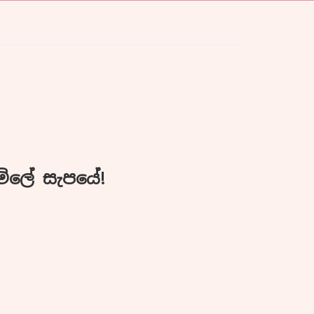
ිලේ සැපයේ!