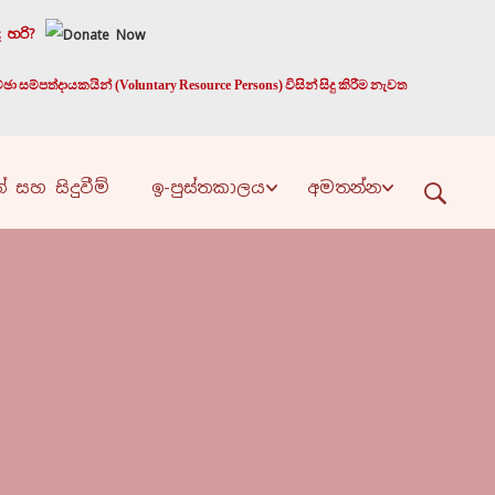
 හරි?
 සම්පත්දායකයින් (Voluntary Resource Persons) විසින් සිදු කිරීම නැවත
් සහ සිදුවීම්
ඉ-පුස්තකාලය
අමතන්න