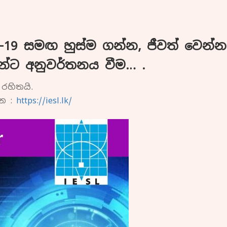
් -19 සමඟ හුස්ම ගන්න, ජීවත් වෙන
්ට අනුවර්තනය වීම… .
රහිතයි.
්න :
https://iesl.lk/