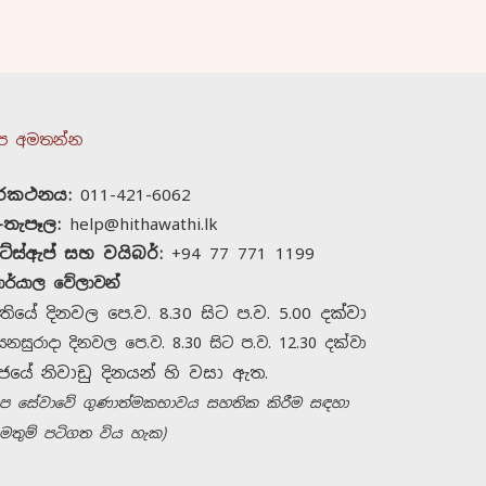
ප අමතන්න
ුරකථනය:
011-421-6062
-තැපෑල:
help@hithawathi.lk
ට්ස්ඇප් සහ වයිබර්:
+94 77 771 1199
ාර්යාල වේලාවන්
තියේ දිනවල පෙ.ව. 8.30 සිට ප.ව. 5.00 දක්වා
ෙනසුරාදා දිනවල පෙ.ව. 8.30 සිට ප.ව. 12.30 දක්වා
ජයේ නිවාඩු දිනයන් හි වසා ඇත.
හිතවතී සමඟ සම්බන්ධ
අප සේවාවේ ගුණාත්මකභාවය සහතික කිරීම සඳහා
වන්න
මතුම් පටිගත විය හැක)
අපව අමතන්න