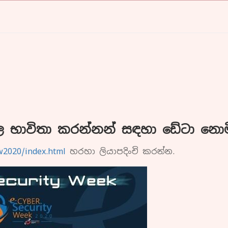
ල භාවිතා කරන්නන් සඳහා ඩේටා නොම
sw2020/index.html
හරහා ලියාපදිංචි කරන්න.