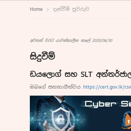
Home
දැන්වීම් පුවරුව
අවසන් වරට යාවත්කාලීන කලේ 2020/06/30
සිදුවීම්
ඩයලොග් සහ SLT අන්තර්ජා
ඔබගේ සහභාගීත්වය
https://cert.gov.lk/c