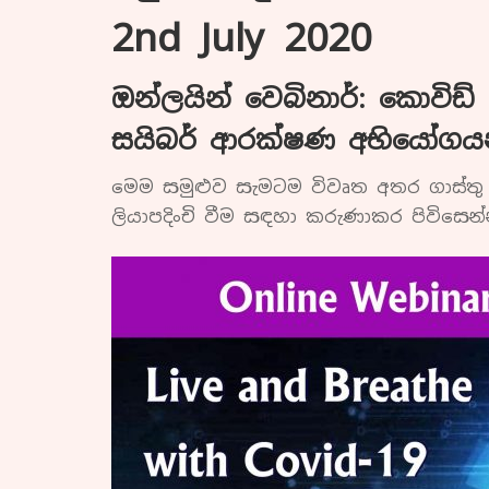
2nd July
2020
ඔන්ලයින් වෙබිනාර්: කොවිඩ
සයිබර් ආරක්ෂණ අභියෝගයන
මෙම සමුළුව සැමටම විවෘත අතර ගාස්තු 
ලියාපදිංචි වීම සඳහා කරුණාකර පිවිසෙන