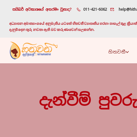
සයිබර් අවකාශයේ අතරමං වුනාද?
011-421-6062
help@hitha
අධ්‍යාපන අමාත්‍යාංශයේ අනුමැතිය යටතේ හිතවතී ව්‍යාපෘතිය හරහා පාසැල් තුළ ක්‍රි
දැනුම්දෙන තුරු නවතා ඇති බව කරුණාවෙන් සලකන්න.
හිතවතී
දැන්වීම් පුවර