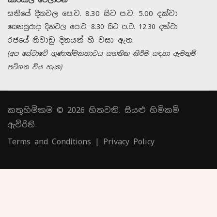
සතියේ දිනවල පෙ.ව. 8.30 සිට ප.ව. 5.00 දක්වා
සෙනසුරාදා දිනවල පෙ.ව. 8.30 සිට ප.ව. 12.30 දක්වා
රජයේ නිවාඩු දිනයන් හි වසා ඇත.
(අප සේවාවේ ගුණාත්මකභාවය සහතික කිරීම සඳහා ඇමතුම්
පටිගත විය හැක)
කතුහිමිකම © 2026 හිතවති. සියළු හිමිකම්
ඇවිරිනි.
Terms and Conditions
|
Privacy Policy