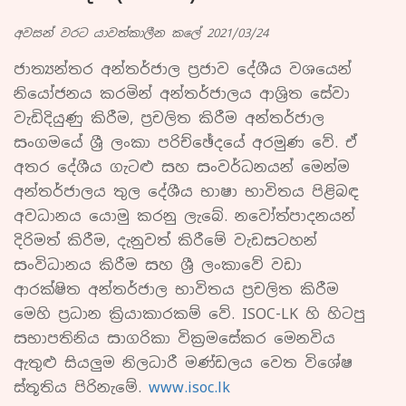
අවසන් වරට යාවත්කාලීන කලේ 2021/03/24
ජාත්‍යන්තර අන්තර්ජාල ප්‍රජාව දේශීය වශයෙන්
නියෝජනය කරමින් අන්තර්ජාලය ආශ්‍රිත සේවා
වැඩිදියුණු කිරීම, ප්‍රචලිත කිරීම අන්තර්ජාල
සංගමයේ ශ්‍රී ලංකා පරිච්ඡේදයේ අරමුණ වේ. ඒ
අතර දේශීය ගැටළු සහ සංවර්ධනයන් මෙන්ම
අන්තර්ජාලය තුල දේශීය භාෂා භාවිතය පිළිබඳ
අවධානය යොමු කරනු ලැබේ. නවෝත්පාදනයන්
දිරිමත් කිරීම, දැනුවත් කිරීමේ වැඩසටහන්
සංවිධානය කිරීම සහ ශ්‍රී ලංකාවේ වඩා
ආරක්ෂිත අන්තර්ජාල භාවිතය ප්‍රචලිත කිරීම
මෙහි ප්‍රධාන ක්‍රියාකාරකම් වේ. ISOC-LK හි හිටපු
සභාපතිනිය සාගරිකා වික්‍රමසේකර මෙනවිය
ඇතුළු සියලුම නිලධාරී මණ්ඩලය වෙත විශේෂ
ස්තූතිය පිරිනැමේ.
www.isoc.lk