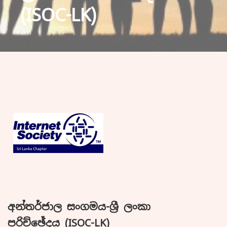
(ISOC-LK)
අන්තර්ජාල සංගමය-ශ්‍රී ලංකා
පරිච්ඡේදය (ISOC-LK)