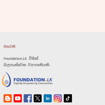
හිතවතී
Foundation.LK විසින්
බලගැන්වෙන ව්‍යාපෘතියකි.