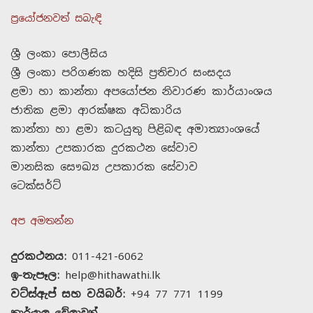
ප්‍රයෝජනවත් සබැඳි
ශ්‍රී ලංකා පොලීසිය
ශ්‍රී ලංකා පරිගණක හදිසි ප්‍රතිචාර සංසදය
ළමා හා කාන්තා අපයෝජන නිවාරණ කාර්යාංශය
ජාතික ළමා ආරක්ෂක අධිකාරිය
කාන්තා හා ළමා කටයුතු පිළිබඳ අමාත්‍යාංශයේ
කාන්තා උපකාරක දුරකථන සේවාව
මානසික සෞඛ්‍ය උපකාරක සේවාව
ටෙක්සර්ට්
අප අමතන්න
දුරකථනය:
011-421-6062
ඉ-තැපෑල:
help@hithawathi.lk
වට්ස්ඇප් සහ වයිබර්:
+94 77 771 1199
කාර්යාල වේලාවන්