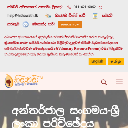
සයිබර් අවකාශයේ අතරමං වුනාද?
011-421-6062
help@hithawathi.lk
හිතවතී ටීන්ස් හබ්
සයිබර්
සුරැකුම
මොකක්ද හරි?
අධ්‍යාපන අමාත්‍යාංශයේ අනුමැතිය යටතේ හිතවතී ව්‍යාපෘතිය හරහා පාසැල් තුළ
ක්‍රියාත්මක කරන සයිබර් ආරක්ෂණය පිළිබඳව දැනුවත් කිරීමේ වැඩසටහන් අප හා
සම්බන්ධ ස්වේච්ඡා සම්පත්දායකයින් (Voluntary Resource Persons) විසින් සිදු කිරීම
නැවත දැනුම්දෙන තුරු නවතා ඇති බව කරුණාවෙන් සලකන්න.
English
தமிழ்
අන්තර්ජාල සංගමය-ශ්‍රී
ලංකා පරිච්ඡේදය