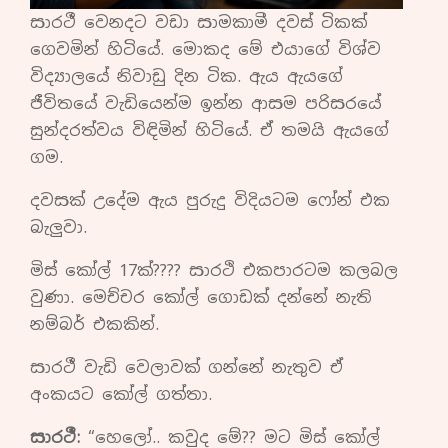
සාරථී වෙනදට වඩා සාමකාමී දවස් ටිකක්
ගෙවමින් හිටියේ. මොකද මේ එයාගේ විශ්ව
විද්‍යාලයේ නිවාඩු දින ටික. ඇය ඇයගේ
ජීවිතයේ වැඩියෙන්ම ඉන්න ආසම පරිසරයේ
සුන්දරත්වය විඳිමින් හිටියේ. ඒ තමයි ඇයගේ
ගම.
දවසක් උදේම ඇය පුරුදු විදියටම ෆෝන් එක
බැලුවා.
මිස් කෝල් 17ක්???? සාරථි එකපාරටම කලබල
වුණා. මෙච්චර කෝල් ගොඩක් දන්නේ නැති
නම්බර් එකකින්.
සාරථී වැඩි වෙලාවක් ගන්නේ නැතුව ඒ
අංකයට කෝල් ගත්තා.
සාරථී:
“හෙලෝ.. කවුද මේ?? මට මිස් කෝල්