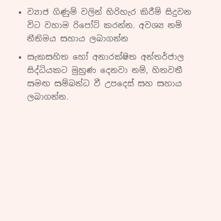
ව්‍යාජ ගිණුම් වලින් හිරිහැර කිරීම් සිදුවන
විට වහාම රිපෝට් කරන්න. අවශ්‍ය නම්
නීතිමය සහාය ලබාගන්න
සැකසහිත හෝ අනාරක්ෂිත අන්තර්ජාල
සිද්ධියකට මුහුණ දෙනවා නම්, හිතවතී
සමඟ සම්බන්ධ වී උපදෙස් සහ සහාය
ලබාගන්න.