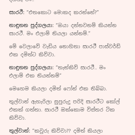
සාරථී:
“එතකොට මොකද කරන්නේ?”
නාඳුනන පුද්ගලයා:
“ඔයා දන්නවනම් කියන්න
සාරථී. මං එලාම් තියලා යන්නම්.”
මේ වෙලාවේ වැඩිය නොහිතා සාරථී පාස්වර්ඩ්
එක දමිත්ට කිව්වා.
නාඳුනන පුද්ගලයා:
“තැන්කිව් සාරථී.. මං
එලාම් එක තියන්නම්”
මෙහෙම කියලා දමිත් ෆෝන් එක තිබ්බා.
තුල්වාන් ඇහැරිලා සුපුරුදු පරිදි සාරථීට කෝල්
එකක් ගත්තා. සාරථී ඔක්කොම විස්තර ටික
කිව්වා.
තුල්වාන්:
“කවුරු කිව්වා?? දමිත් කියලා