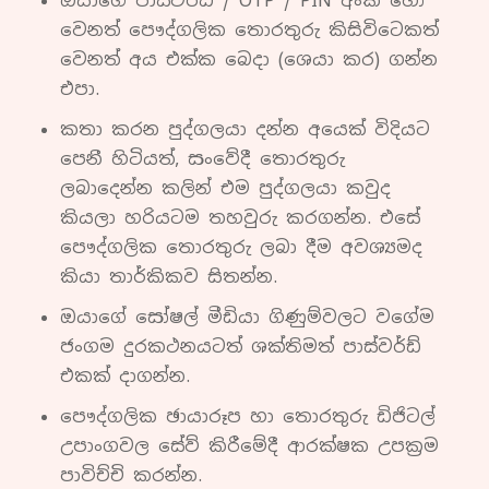
ඔයාගේ පාස්වර්ඩ් / OTP / PIN අංක හෝ
වෙනත් පෞද්ගලික තොරතුරු කිසිවිටෙකත්
වෙනත් අය එක්ක බෙදා (ශෙයා කර) ගන්න
එපා.
කතා කරන පුද්ගලයා දන්න අයෙක් විදියට
පෙනී හිටියත්, සංවේදී තොරතුරු
ලබාදෙන්න කලින් එම පුද්ගලයා කවුද
කියලා හරියටම තහවුරු කරගන්න. එසේ
පෞද්ගලික තොරතුරු ලබා දීම අවශ්‍යමද
කියා තාර්කිකව සිතන්න.
ඔයාගේ සෝෂල් මීඩියා ගිණුම්වලට වගේම
ජංගම දුරකථනයටත් ශක්තිමත් පාස්වර්ඩ්
එකක් දාගන්න.
පෞද්ගලික ඡායාරූප හා තොරතුරු ඩිජිටල්
උපාංගවල සේව් කිරීමේදී ආරක්ෂක උපක්‍රම
පාවිච්චි කරන්න.