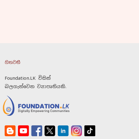
හිතවතී
Foundation.LK විසින්
බලගැන්වෙන ව්‍යාපෘතියකි.