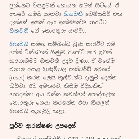
ප්‍රශ්නෙට විසඳුමක් හොයන ගමන් හිටියේ. ඒ
අතරේ තමයි යාළුවා
හිතවතී
වෙබ්සයිට් එක
දැක්කේ. ඉතින් ඇය ඉක්මනින්ම සාරථීට
හිතවතී
ගේ තොරතුරු යැව්වා.
හිතවතී
සමඟ සම්බන්ධ වුණ සාරථීට එම
ෆේක් ටික්ටොක් ගිණුම රිපෝට් කර ඉවත්
කරගැනීමට හිතවතී උදව් වුණා. ඒ වගේම
වහාම අදාළ ගිණුම්වල පාස්වර්ඩ් වෙනස්
(reset) කරන ලෙස තුල්වාන්ට දැනුම් දෙන්න
කිව්වා. ඊට අමතරව, කිසිම විදිහකින්
නොදන්නා අය එක්ක තමන්ගේ පෞද්ගලික
තොරතුරු ශෙයා කරගන්න එපා කියලත්
හිතවතී පැහැදිලි කළා.
පූර්ව ආරක්ෂණ උපදෙස්