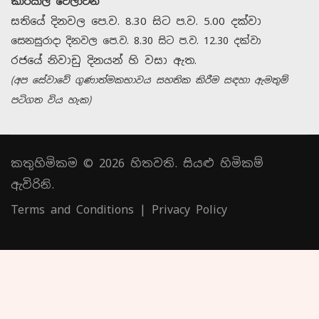
කාර්යාල වේලාවන්
සතියේ දිනවල පෙ.ව. 8.30 සිට ප.ව. 5.00 දක්වා
සෙනසුරාදා දිනවල පෙ.ව. 8.30 සිට ප.ව. 12.30 දක්වා
රජයේ නිවාඩු දිනයන් හි වසා ඇත.
(අප සේවාවේ ගුණාත්මකභාවය සහතික කිරීම සඳහා ඇමතුම්
පටිගත විය හැක)
කතුහිමිකම © 2026 හිතවති. සියළු හිමිකම්
ඇවිරිනි.
Terms and Conditions
|
Privacy Policy