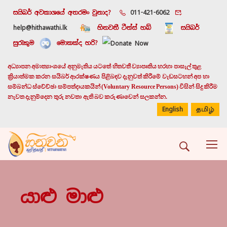
සයිබර් අවකාශයේ අතරමං වුනාද?
011-421-6062
help@hithawathi.lk
හිතවතී ටීන්ස් හබ්
සයිබර්
සුරැකුම
මොකක්ද හරි?
අධ්‍යාපන අමාත්‍යාංශයේ අනුමැතිය යටතේ හිතවතී ව්‍යාපෘතිය හරහා පාසැල් තුළ
ක්‍රියාත්මක කරන සයිබර් ආරක්ෂණය පිළිබඳව දැනුවත් කිරීමේ වැඩසටහන් අප හා
සම්බන්ධ ස්වේච්ඡා සම්පත්දායකයින් (Voluntary Resource Persons) විසින් සිදු කිරීම
නැවත දැනුම්දෙන තුරු නවතා ඇති බව කරුණාවෙන් සලකන්න.
English
தமிழ்
යාළු මාළු