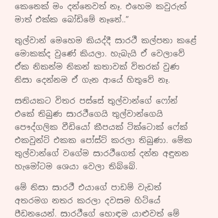
කෙනෙක් මං දන්නෙවත් නෑ. එහෙම කවුරුත්
මාත් එක්ක බෝඩිමේ නෑනේ..”
තුල්වාන් මෙහෙම කියද්දී සාරථී කල්පනා කළේ
මොකක්ද වුණේ කියලා. හැබැයි ඒ වෙලාවේ
ඒක නිකන්ම නිකන් කතාවක් විතරක් වුණ
නිසා දෙන්නම ඒ ගැන ආයේ හිතුවේ නෑ.
සතියකට විතර පස්සේ තුල්වාන්ගේ ෆෝන්
එකේ තිබුණ සාරථීගෙයි තුල්වාන්ගෙයි
පෞද්ගලික වීඩියෝ කීපයක් ටික්ටොක් ෆේක්
එකවුන්ට් එකක පෝස්ට් කරලා තිබුණා. මේක
තුල්වාන්ගේ වගේම සාරථීගෙත් දන්න අඳුනන
හැමෝටම ශෙයා වෙලා තිබ්බේ.
මේ නිසා සාරථී එයාගේ පාඩම් වැඩත්
අතරමග නතර කරලා දවසම හිටියේ
පීඩනයෙන්. සාරථීගේ හොඳම යාළුවත් මේ