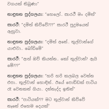
වගයක් තිබුණා”
නාඳුනන පුද්ගලයා:
“හෙලෝ.. සාරථී මං දමිත්”
සාරථී:
“දමිත් කිව්වේ???” සාරථී පුදුමයෙන්
ඇහුවා.
නාඳුනන පුද්ගලයා:
“දමිත් අනේ.. තුල්වාන්ගේ
යාළුවා.. බෝඩිමේ”
සාරථී:
“ආහ් ඔව් කියන්න.. කෝ තුල්වාන්? ඇයි
මේ???”
නාඳුනන පුද්ගලයා:
“හරි හරි කලබල වෙන්න
එපා.. තුල්වාන් හොඳින්.. ඊයේ පොඩ්ඩක් පාටිය
රෑ වෙනකන් ගියා.. දන්නැද්ද ඉතින්”
සාරථී:
“පාටියක්??? මට තුල්වාන් කිව්වේ
නෑනේ එහෙම දෙයක්”