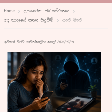
Home
උපකාරක මධ්‍යස්ථානය
අද කාලයේ සත්‍ය සිදුවීම්
යාළු මාළු
අවසන් වරට යාවත්කාලීන කලේ 2026/07/01