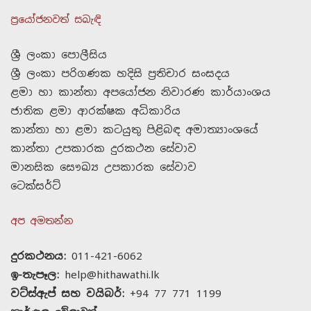
ප්‍රයෝජනවත් සබැඳි
ශ්‍රී ලංකා පොලීසිය
ශ්‍රී ලංකා පරිගණක හදිසි ප්‍රතිචාර සංසදය
ළමා හා කාන්තා අපයෝජන නිවාරණ කාර්යාංශය
ජාතික ළමා ආරක්ෂක අධිකාරිය
කාන්තා හා ළමා කටයුතු පිළිබඳ අමාත්‍යාංශයේ
කාන්තා උපකාරක දුරකථන සේවාව
මානසික සෞඛ්‍ය උපකාරක සේවාව
ටෙක්සර්ට්
අප අමතන්න
දුරකථනය:
011-421-6062
ඉ-තැපෑල:
help@hithawathi.lk
වට්ස්ඇප් සහ වයිබර්:
+94 77 771 1199