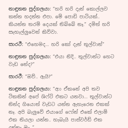
නාඳුනන පුද්ගලයා:
“හරි හරි දැන් කොල්ලව
කන්න හදන්න එපා. මේ පොඩි පාටියක්..
කියන්න තරම් දෙයක් තිබ්බේ නෑ.” දමිත් හරි
සැහැල්ලුවෙන් කිව්වා.
සාරථී:
“එහෙමද… හරි කෝ දැන් තුල්වාන්”
නාඳුනන පුද්ගලයා:
“එයා නිදි.. තුල්වාන්ට හෙට
වැඩ නේද?”
සාරථී:
“ඔව්.. ඇයි?”
නාඳුනන පුද්ගලයා:
“ආා ඒකනේ අපි තව
ටිකකින් අපේ ශිෆ්ට් එකට යනවා… තුල්වාන්ට
නින්ද ගියොත් වැඩට යන්න ඇහැරෙන එකක්
නෑ. අපි බැලුවේ එයාගේ ෆෝන් එකේ එලාම්
එක තියලා යන්න.. හැබැයි පාස්වර්ඩ් එක
දන්නෑ මං..”