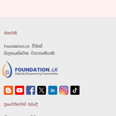
හිතවතී
Foundation.LK විසින්
බලගැන්වෙන ව්‍යාපෘතියකි.
ප්‍රයෝජනවත් සබැඳි