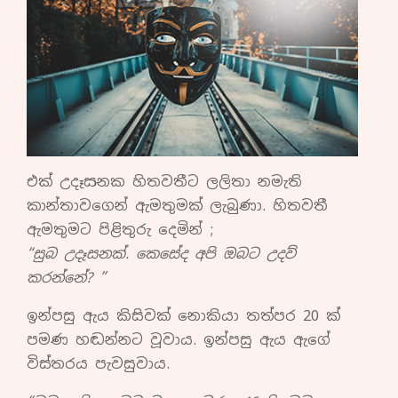
එක් උදෑසනක හිතවතීට ලලිතා නමැති
කාන්තාවගෙන් ඇමතුමක් ලැබුණා. හිතවතී
ඇමතුමට පිළිතුරු දෙමින් ;
“සුබ උදෑසනක්. කෙසේද අපි ඔබට උදව්
කරන්නේ? ”
ඉන්පසු ඇය කිසිවක් නොකියා තත්පර 20 ක්
පමණ හඬන්නට වූවාය. ඉන්පසු ඇය ඇගේ
විස්තරය පැවසුවාය.