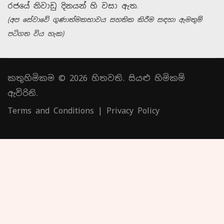
රජයේ නිවාඩු දිනයන් හි වසා ඇත.
(අප සේවාවේ ගුණාත්මකභාවය සහතික කිරීම සඳහා ඇමතුම්
පටිගත විය හැක)
කතුහිමිකම © 2026 හිතවති. සියළු හිමිකම්
ඇවිරිනි.
Terms and Conditions
|
Privacy Policy