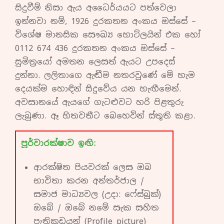
සිදුවීම් නිසා ඇය අධෛර්යයට පත්වෙලා
ඉන්නවා නම්, 1926 දුරකතන අංකය ඔස්සේ –
විශේෂ මානසික සෞඛ්‍ය හොට්ලයින් එක හෝ
0112 674 436 දුරකතන අංකය ඔස්සේ –
සුමිත්‍රයෝ අමතන ලෙසත් ඇයට උපදෙස්
දුන්නා. ලලිතාගෙ ඇඬීම නතරවුණේ මේ හැම
දෙයක්ම හොඳින් සිදුවේය යන හැඟීමෙන්.
අවසානයේ ඇයගේ ගැටළුවට හරි පිළතුරු
ලැබුණා. ඈ හිතවතීට බෙහෙවින් ස්තූති කළා.
පූර්වාරක්ෂාව ඉඟි:
ආරක්ෂිත පියවරක් ලෙස ඔබ
භාවිතා කරන අන්තර්ජාල /
සමාජ මාධ්‍යවල (උදා: ෆේස්බුක්)
ඔබේ / ඔබේ නමේ සැක සහිත
පැතිකඩයන් (Profile picture)