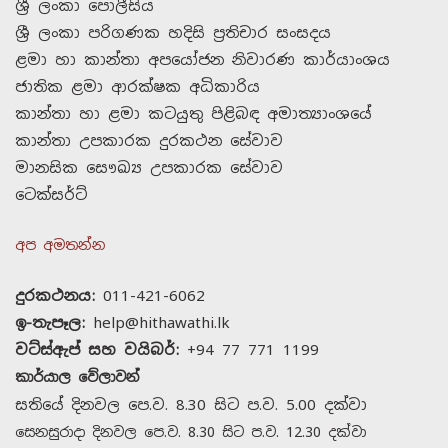
ශ්‍රී ලංකා පොලීසිය
ශ්‍රී ලංකා පරිගණක හදිසි ප්‍රතිචාර සංසදය
ළමා හා කාන්තා අපයෝජන නිවාරණ කාර්යාංශය
ජාතික ළමා ආරක්ෂක අධිකාරිය
කාන්තා හා ළමා කටයුතු පිළිබඳ අමාත්‍යාංශයේ
කාන්තා උපකාරක දුරකථන සේවාව
මානසික සෞඛ්‍ය උපකාරක සේවාව
ටෙක්සර්ට්
අප අමතන්න
දුරකථනය:
011-421-6062
ඉ-තැපෑල:
help@hithawathi.lk
වට්ස්ඇප් සහ වයිබර්:
+94 77 771 1199
කාර්යාල වේලාවන්
සතියේ දිනවල පෙ.ව. 8.30 සිට ප.ව. 5.00 දක්වා
සෙනසුරාදා දිනවල පෙ.ව. 8.30 සිට ප.ව. 12.30 දක්වා