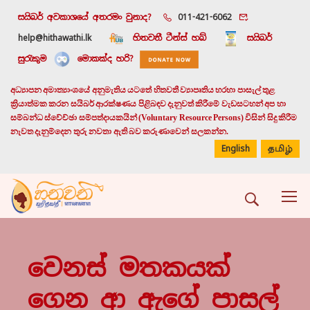
සයිබර් අවකාශයේ අතරමං වුනාද?
011-421-6062
help@hithawathi.lk
හිතවතී ටීන්ස් හබ්
සයිබර්
සුරැකුම
මොකක්ද හරි?
අධ්‍යාපන අමාත්‍යාංශයේ අනුමැතිය යටතේ හිතවතී ව්‍යාපෘතිය හරහා පාසැල් තුළ
ක්‍රියාත්මක කරන සයිබර් ආරක්ෂණය පිළිබඳව දැනුවත් කිරීමේ වැඩසටහන් අප හා
සම්බන්ධ ස්වේච්ඡා සම්පත්දායකයින් (Voluntary Resource Persons) විසින් සිදු කිරීම
නැවත දැනුම්දෙන තුරු නවතා ඇති බව කරුණාවෙන් සලකන්න.
English
தமிழ்
වෙනස් මතකයක්
ගෙන ආ ඇගේ පාසල්