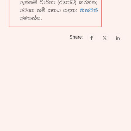
ඇත්නම් වාර්තා (රිපෝට්) කරන්න;
අවශ්‍ය නම් සහය සඳහා
හිතවතී
අමතන්න.
Share: