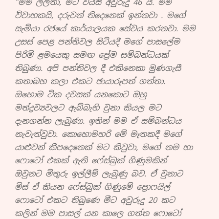
“මම ලලිතා, මට වයස අවුරුදු 46 යි. මම
විවාහකයි, දරුවන් තිදෙනෙක් ඉන්නවා . මගේ
සැමියා රජයේ කාර්යාලයක සේවය කරනවා. මම
උසස් පෙළ පන්තිවල සිටියදී මගේ පාසලේම
පිරිමි ළමයෙකු සමඟ ප්‍රේම සම්බන්ධයක්
තිබුණා. අපි පන්තිවල දී එකිනෙකා මුණගැසී
කතාබහ කලා එකට ඡායාරූපත් ගත්තා.
ඔහොම ටික දවසක් යනකොට ඔහු
මත්ද්‍රව්‍යවලට ඇබ්බැහි වුනා කියල මට
දැනගන්න ලැබුණා. ඉතින් මම ඒ සම්බන්ධය
නැවැත්වුවා. කොහොමහරි මේ මෑතකදී මගේ
යාළුවන් කීපදෙනෙක් මට කිවුවා,
මගේ නම හා
ෆොටෝ එකක් ඇති ෆේස්බුක් ගිණුමකින්
ඔවුනට මිතුරු ඉල්ලීම් ලැබුණු බව.
ඒ වුනාට
මිස් ඒ කියන ෆේස්බුක් ගිණුමේ ප්‍රොෆයිල්
ෆොටෝ එකට තිබුණෙ මීට අවුරුදු 20 කට
කලින් මම පාසල් යන කාලෙ ගත්ත ෆොටෝ