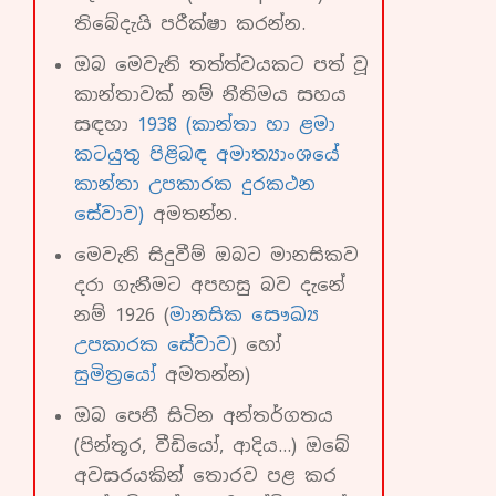
තිබේදැයි පරීක්ෂා කරන්න.
ඔබ මෙවැනි තත්ත්වයකට පත් වූ
කාන්තාවක් නම් නීතිමය සහය
සඳහා
1938 (කාන්තා හා ළමා
කටයුතු පිළිබඳ අමාත්‍යාංශයේ
කාන්තා උපකාරක දුරකථන
සේවාව)
අමතන්න.
මෙවැනි සිදුවීම් ඔබට මානසිකව
දරා ගැනීමට අපහසු බව දැනේ
නම් 1926 (
මානසික සෞඛ්‍ය
උපකාරක සේවාව
) හෝ
සුමිත්‍රයෝ
අමතන්න)
ඔබ පෙනී සිටින අන්තර්ගතය
(පින්තූර, වීඩියෝ, ආදිය…) ඔබේ
අවසරයකින් තොරව පළ කර