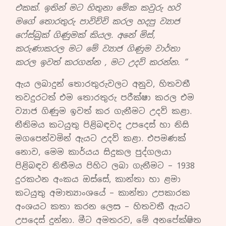
එකක්. ඉතින් මට හිතුනා මේක කවුරු හරි
මගේ තොරතුරු පාවිච්චි කරල හදපු ව්‍යාජ
ෆේස්බුක් ගිණුමක් කියල. අනේ මිස්,
කරුණාකරල මට මේ ව්‍යාජ ගිණුම වාර්තා
කරල ඉවත් කරගන්න , මට උදව් කරන්න. ”
ඇය ලබාදුන් තොරතුරුවලට අනුව, හිතවතී
තවදුරටත් එම තොරතුරු පරීක්ෂා කරල එම
ව්‍යාජ ගිණුම ඉවත් කර ගැනීමට උදව් කළා.
නීතිමය කටයුතු පිළිබඳවද උපදෙස් හා නිසි
මගපෙන්වමින් ඇයට උදව් කළා. එපමණක්
නොව, මෙම කාර්යය සිදුකල පුද්ගලයා
පිළිබඳව නිතීමය පිහිට ලබා ගැනීමට – 1938
දුරකථන අංකය ඔස්සේ, කාන්තා හා ළමා
කටයුතු අමාත්‍යාංශයේ – කාන්තා උපකාරක
අංශයට කතා කරන ලෙස – හිතවතී ඇයට
උපදෙස් දුන්නා. මීට අමතරව, මේ අනපේක්ෂිත