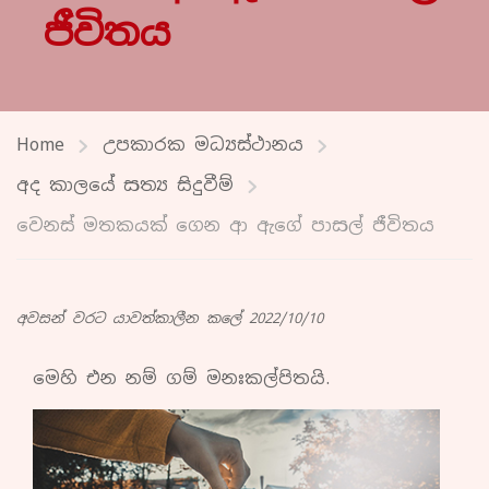
ජීවිතය
Home
උපකාරක මධ්‍යස්ථානය
අද කාලයේ සත්‍ය සිදුවීම්
වෙනස් මතකයක් ගෙන ආ ඇගේ පාසල් ජීවිතය
අවසන් වරට යාවත්කාලීන කලේ 2022/10/10
මෙහි එන නම් ගම්
මනඃකල්පිතයි.