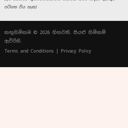
පටිගත විය හැක)
කතුහිමිකම © 2026 හිතවති. සියළු හිමිකම්
ඇවිරිනි.
Terms and Conditions
|
Privacy Policy