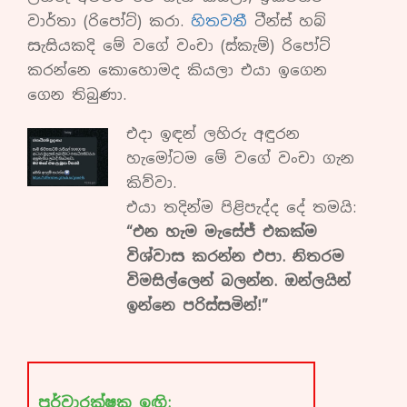
වාර්තා (රිපෝට්) කරා.
හිතවතී
ටීන්ස් හබ්
සැසියකදි මේ වගේ වංචා (ස්කැම්) රිපෝට්
කරන්නෙ කොහොමද කියලා එයා ඉගෙන
ගෙන තිබුණා.
එදා ඉඳන් ලහිරු අඳුරන
හැමෝටම මේ වගේ වංචා ගැන
කිව්වා.
එයා තදින්ම පිළිපැද්ද දේ තමයි:
“එන හැම මැසේජ් එකක්ම
විශ්වාස කරන්න එපා. නිතරම
විමසිල්ලෙන් බලන්න. ඔන්ලයින්
ඉන්නෙ පරිස්සමින්!”
පූර්වාරක්ෂක ඉඟි: