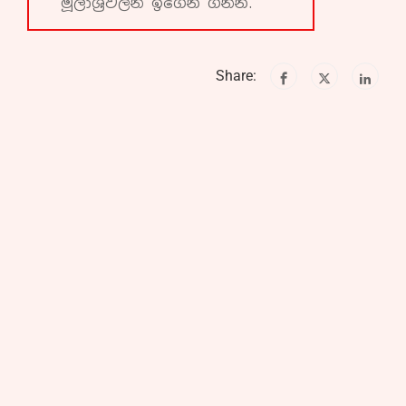
මූලාශ්‍රවලින් ඉගෙන ගන්න.
Share: