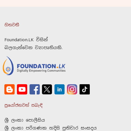
හිතවතී
Foundation.LK විසින්
බලගැන්වෙන ව්‍යාපෘතියකි.
ප්‍රයෝජනවත් සබැඳි
ශ්‍රී ලංකා පොලීසිය
ශ්‍රී ලංකා පරිගණක හදිසි ප්‍රතිචාර සංසදය