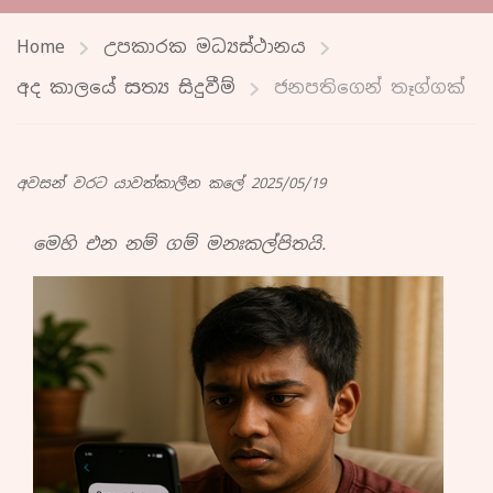
Home
උපකාරක මධ්‍යස්ථානය
අද කාලයේ සත්‍ය සිදුවීම්
ජනපතිගෙන් තෑග්ගක්
අවසන් වරට යාවත්කාලීන කලේ 2025/05/19
මෙහි එන නම් ගම් මනඃකල්පිතයි.