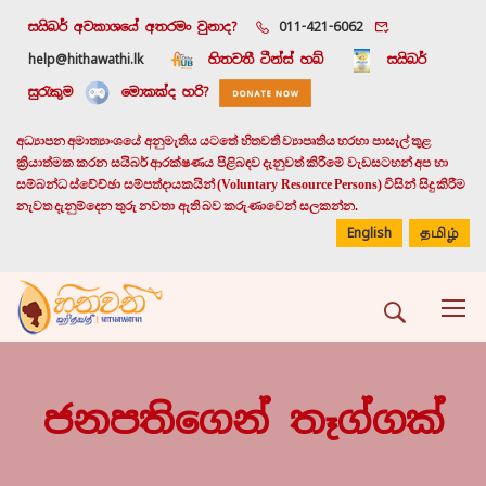
සයිබර් අවකාශයේ අතරමං වුනාද?
011-421-6062
help@hithawathi.lk
හිතවතී ටීන්ස් හබ්
සයිබර්
සුරැකුම
මොකක්ද හරි?
අධ්‍යාපන අමාත්‍යාංශයේ අනුමැතිය යටතේ හිතවතී ව්‍යාපෘතිය හරහා පාසැල් තුළ
ක්‍රියාත්මක කරන සයිබර් ආරක්ෂණය පිළිබඳව දැනුවත් කිරීමේ වැඩසටහන් අප හා
සම්බන්ධ ස්වේච්ඡා සම්පත්දායකයින් (Voluntary Resource Persons) විසින් සිදු කිරීම
නැවත දැනුම්දෙන තුරු නවතා ඇති බව කරුණාවෙන් සලකන්න.
English
தமிழ்
ජනපතිගෙන් තෑග්ගක්