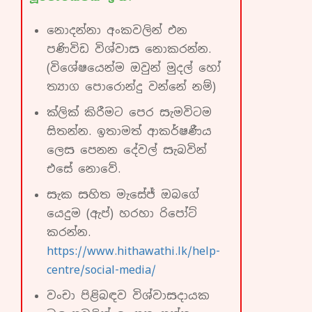
නොදන්නා අංකවලින් එන
පණිවිඩ විශ්වාස නොකරන්න.
(විශේෂයෙන්ම ඔවුන් මුදල් හෝ
ත්‍යාග පොරොන්දු වන්නේ නම්)
ක්ලික් කිරීමට පෙර සැමවිටම
සිතන්න. ඉතාමත් ආකර්ෂණීය
ලෙස පෙනන දේවල් සැබවින්
එසේ නොවේ.
සැක සහිත මැසේජ් ඔබගේ
යෙදුම (ඇප්) හරහා රිපෝට්
කරන්න.
https://www.hithawathi.lk/help-
centre/social-media/
වංචා පිළිබඳව විශ්වාසදායක