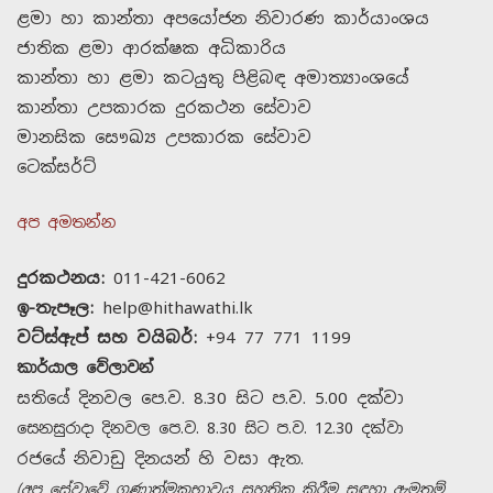
ළමා හා කාන්තා අපයෝජන නිවාරණ කාර්යාංශය
ජාතික ළමා ආරක්ෂක අධිකාරිය
කාන්තා හා ළමා කටයුතු පිළිබඳ අමාත්‍යාංශයේ
කාන්තා උපකාරක දුරකථන සේවාව
මානසික සෞඛ්‍ය උපකාරක සේවාව
ටෙක්සර්ට්
අප අමතන්න
දුරකථනය:
011-421-6062
ඉ-තැපෑල:
help@hithawathi.lk
වට්ස්ඇප් සහ වයිබර්:
+94 77 771 1199
කාර්යාල වේලාවන්
සතියේ දිනවල පෙ.ව. 8.30 සිට ප.ව. 5.00 දක්වා
සෙනසුරාදා දිනවල පෙ.ව. 8.30 සිට ප.ව. 12.30 දක්වා
රජයේ නිවාඩු දිනයන් හි වසා ඇත.
(අප සේවාවේ ගුණාත්මකභාවය සහතික කිරීම සඳහා ඇමතුම්