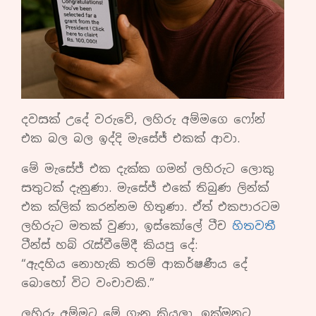
දවසක් උදේ වරුවේ, ලහිරු අම්මගෙ ෆෝන්
එක බල බල ඉද්දි මැසේජ් එකක් ආවා.
මේ මැසේජ් එක දැක්ක ගමන් ලහිරුට ලොකු
සතුටක් දැනුණා. මැසේජ් එකේ තිබුණ ලින්ක්
එක ක්ලික් කරන්නම හිතුණා. ඒත් එකපාරටම
ලහිරුට මතක් වුණා, ඉස්කෝලේ ටීච
හිතවතී
ටීන්ස් හබ් රැස්වීමේදී කියපු දේ:
“ඇදහිය නොහැකි තරම් ආකර්ෂණීය දේ
බොහෝ විට වංචාවකි.”
ලහිරු අම්මට මේ ගැන කියලා, ඉක්මනට