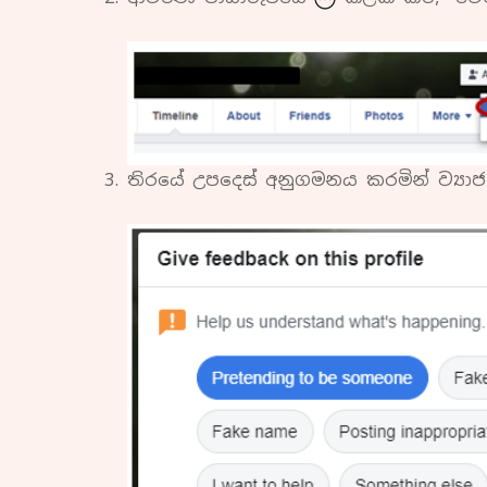
තිරයේ උපදෙස් අනුගමනය කරමින් ව්‍යාජ