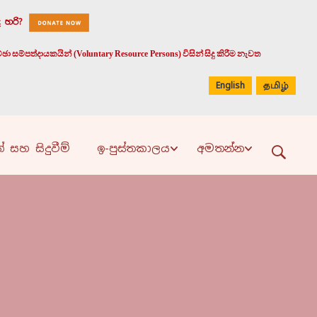
 හරි?
 සම්පත්දායකයින් (Voluntary Resource Persons) විසින් සිදු කිරීම නැවත
English
தமிழ்
් සහ සිදුවීම්
ඉ-පුස්තකාලය
අමතන්න