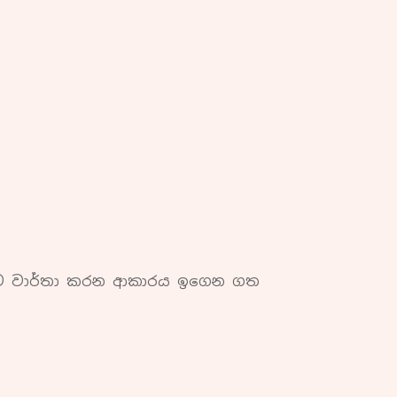
බට වාර්තා කරන ආකාරය ඉගෙන ගත