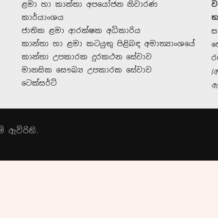
ළමා හා කාන්තා අපයෝජන නිවාරණ
ව
කාර්යාංශය
ක
ජාතික ළමා ආරක්ෂක අධිකාරිය
ස
කාන්තා හා ළමා කටයුතු පිළිබඳ අමාත්‍යාංශයේ
ස
කාන්තා උපකාරක දුරකථන සේවාව
ර
මානසික සෞඛ්‍ය උපකාරක සේවාව
(
ටෙක්සර්ට්
ඇ
දායක වන්න
 ඇවිරිනි.