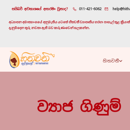
සයිබර් අවකාශයේ අතරමං වුනාද?
011-421-6062
help@hitha
අධ්‍යාපන අමාත්‍යාංශයේ අනුමැතිය යටතේ හිතවතී ව්‍යාපෘතිය හරහා පාසැල් තුළ ක්‍රි
දැනුම්දෙන තුරු නවතා ඇති බව කරුණාවෙන් සලකන්න.
හිතවතී
ව්‍යාජ ගිණුම්