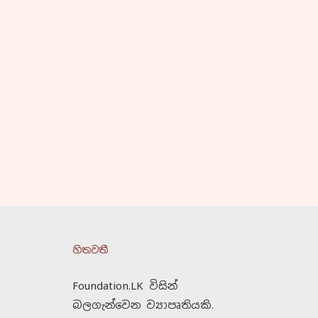
හිතවතී
Foundation.LK විසින්
බලගැන්වෙන ව්‍යාපෘතියකි.