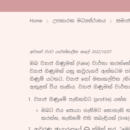
Home
උපකාරක මධ්‍යස්ථානය
සමාජ 
අවසන් වරට යාවත්කාලීන කලේ 2022/10/07
ඔබ ව්‍යාජ ගිණුමක් (Fake) වාර්තා කරන්
ව්‍යාජ ගිණුමක් යනු කවුරුහරි ඇත්තටම 
ගිණුම් යටතට, ව්‍යාජ හෝ මනඃකල්පිත /නි
ඇතුළත් විය හැකිය. ව්‍යාජ ගිණුමක් වාර්ත
ව්‍යාජ ගිණුමේ පැතිකඩට (profile) යන්න
ඔබට එය සොයා ගැනීමට නොහැකි නම්
කරන්න, නැතිනම් එහි සබැඳියක් (link
ආවරණ ඡායාරූපයේ
ක්ලික් කර, “මෙම