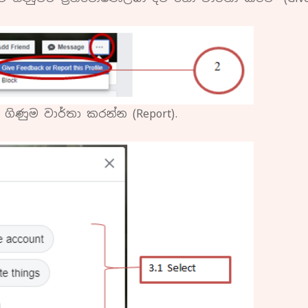
 ගිණුම වාර්තා කරන්න (Report).