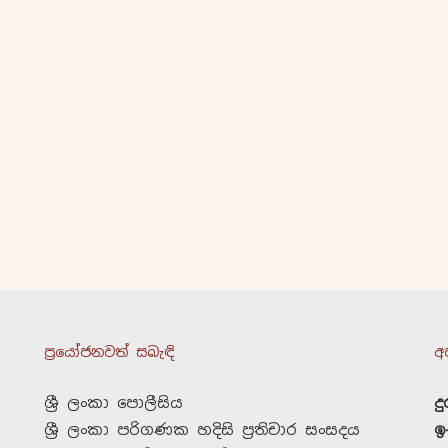
ප්‍රයෝජනවත් සබැඳි
අ
ශ්‍රී ලංකා පොලීසිය
ද
ශ්‍රී ලංකා පරිගණක හදිසි ප්‍රතිචාර සංසදය
ඉ