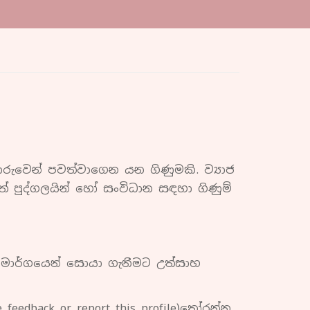
රුවෙන් පවත්වාගෙන යන ගිණුමකි. ව්‍යාජ
ත් පුද්ගලයින් හෝ සංවිධාන සඳහා ගිණුම්
 මාර්ගයෙන් සොයා ගැනීමට උත්සාහ
eedback or report this profile)තෝරන්න.