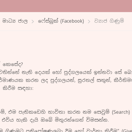
මාධ්‍ය ජාල
ෆේස්බුක් (Facebook)
ව්‍යාජ ගිණුම්
නේ කෙසේද?
පවතින්නේ නැති දෙයක් හෝ පුද්ගලයෙක් ඉන්නවා සේ බො
ර්මාණයක කරන ලද පුද්ගලයන්, සුරතල් සතුන්, කීර්තිම
ා කිරීම සඳහා:
, එම පැතිකඩෙහි භාවිතා කරන නම සෙවුම් (Search)
) එවිය හැකි දැයි ඔබේ මිතුරන්ගෙන් විමසන්න.
 ගිණුමට ප්‍රතිපෝෂණලබා දීම හෝ වාර්තා කිරීම” (Give f