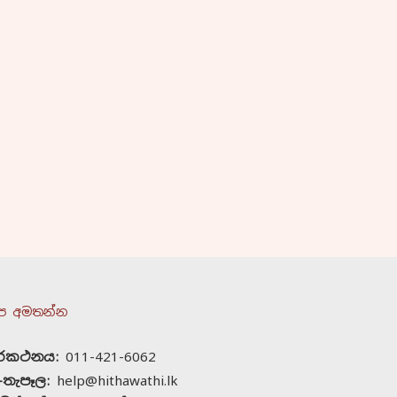
ප අමතන්න
ුරකථනය:
011-421-6062
-තැපෑල:
help@hithawathi.lk