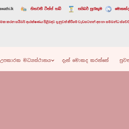
wathi.lk
හිතවතී ටීන්ස් හබ්
සයිබර් සුරැකුම
මොකක්ද
යාත්මක කරන සයිබර් ආරක්ෂණය පිළිබඳව දැනුවත් කිරීමේ වැඩසටහන් අප හා සම්බන්ධ ස්වේච්ඡා
උපකාරක මධ්‍යස්ථානය
දැන් මොකද කරන්නේ
පුවත