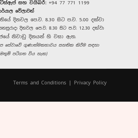
ට්ස්ඇප් සහ වයිබර්:
+94 77 771 1199
ාර්යාල වේලාවන්
තියේ දිනවල පෙ.ව. 8.30 සිට ප.ව. 5.00 දක්වා
ෙනසුරාදා දිනවල පෙ.ව. 8.30 සිට ප.ව. 12.30 දක්වා
ජයේ නිවාඩු දිනයන් හි වසා ඇත.
හිතවතී සමඟ සම්බන්ධ
අප සේවාවේ ගුණාත්මකභාවය සහතික කිරීම සඳහා
වන්න
මතුම් පටිගත විය හැක)
අපව අමතන්න
+94 11 421 6062
Terms and Conditions
|
Privacy Policy