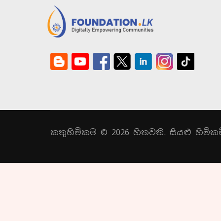
කතුහිමිකම © 2026 හිතවති. සියළු හිමිකම්