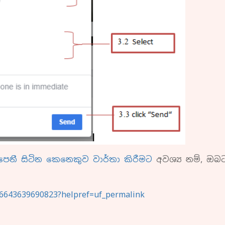
ෙනී සිටින කෙනෙකුව වාර්තා කිරීමට
අවශ්‍ය නම්, ඔ
06643639690823?helpref=uf_permalink