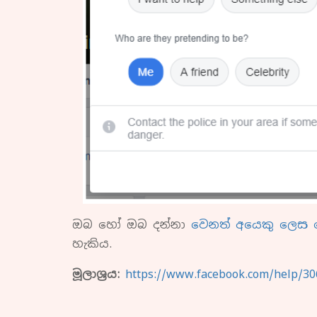
ඔබ හෝ ඔබ දන්නා
වෙනත් අයෙකු ලෙස ප
හැකිය.
මූලාශ්‍රය:
https://www.facebook.com/help/3