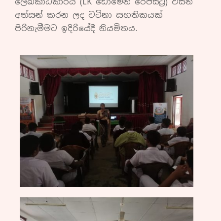
ලේඛකාධිකාරිය (LK ඩොමේන් රෙජිස්ට්‍රි) විසින්
අත්සන් කරන ලද වටිනා සහතිකයක්
පිරිනැමීමට ඉදිරියේදී නියමිතය.