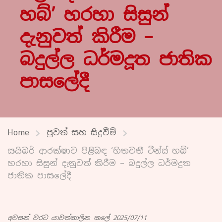
හබ්’ හරහා සිසුන්
දැනුවත් කිරීම –
බදුල්ල ධර්මදූත ජාතික
පාසලේදී
Home
පුවත් සහ සිදුවීම්
සයිබර් ආරක්ෂාව පිළිබඳ ‘හිතවතී ටීන්ස් හබ්’
හරහා සිසුන් දැනුවත් කිරීම – බදුල්ල ධර්මදූත
ජාතික පාසලේදී
අවසන් වරට යාවත්කාලීන කලේ 2025/07/11