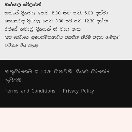
කාර්යාල වේලාවන්
සතියේ දිනවල පෙ.ව. 8.30 සිට ප.ව. 5.00 දක්වා
සෙනසුරාදා දිනවල පෙ.ව. 8.30 සිට ප.ව. 12.30 දක්වා
රජයේ නිවාඩු දිනයන් හි වසා ඇත.
(අප සේවාවේ ගුණාත්මකභාවය සහතික කිරීම සඳහා ඇමතුම්
පටිගත විය හැක)
කතුහිමිකම © 2026 හිතවති. සියළු හිමිකම්
ඇවිරිනි.
Terms and Conditions
|
Privacy Policy