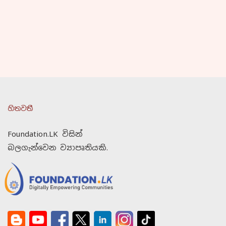
හිතවතී
Foundation.LK විසින්
බලගැන්වෙන ව්‍යාපෘතියකි.