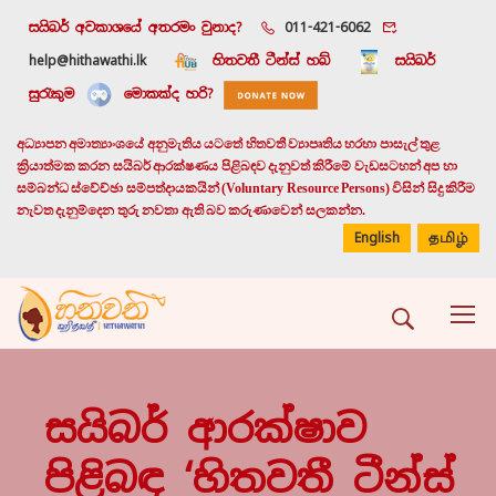
සයිබර් අවකාශයේ අතරමං වුනාද?
011-421-6062
help@hithawathi.lk
හිතවතී ටීන්ස් හබ්
සයිබර්
සුරැකුම
මොකක්ද හරි?
අධ්‍යාපන අමාත්‍යාංශයේ අනුමැතිය යටතේ හිතවතී ව්‍යාපෘතිය හරහා පාසැල් තුළ
ක්‍රියාත්මක කරන සයිබර් ආරක්ෂණය පිළිබඳව දැනුවත් කිරීමේ වැඩසටහන් අප හා
සම්බන්ධ ස්වේච්ඡා සම්පත්දායකයින් (Voluntary Resource Persons) විසින් සිදු කිරීම
නැවත දැනුම්දෙන තුරු නවතා ඇති බව කරුණාවෙන් සලකන්න.
English
தமிழ்
සයිබර් ආරක්ෂාව
පිළිබඳ ‘හිතවතී ටීන්ස්