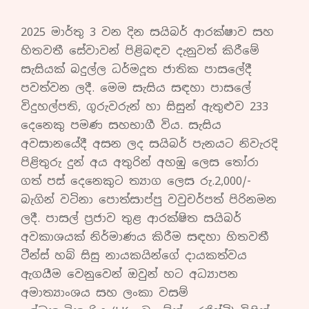
2025 මාර්තු 3 වන දින සයිබර් ආරක්ෂාව සහ
හිතවතී සේවාවන් පිළිබඳව දැනුවත් කිරීමේ
සැසියක් බදුල්ල ධර්මදූත ජාතික පාසලේදී
පවත්වන ලදී. මෙම සැසිය සඳහා පාසලේ
විදුහල්පති, ගුරුවරුන් හා සිසුන් ඇතුළුව 233
දෙනෙකු පමණ සහභාගී විය. සැසිය
අවසානයේදී අසන ලද සයිබර් පැනයට නිවැරදි
පිළිතුරු දුන් අය අතුරින් අහඹු ලෙස තෝරා
ගත් පස් දෙනෙකුට ත්‍යාග ලෙස රු.2,000/-
බැගින් වටිනා පොත්සාප්පු වවුචර්පත් පිරිනමන
ලදී. පාසල් ප්‍රජාව තුළ ආරක්ෂිත සයිබර්
අවකාශයක් නිර්මාණය කිරීම සඳහා හිතවතී
ටීන්ස් හබ් සිසු නායකයින්ගේ දායකත්වය
ඇගයීම වෙනුවෙන් ඔවුන් හට අධ්‍යාපන
අමාත්‍යාංශය සහ ලංකා වසම්