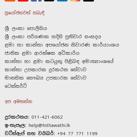
ප්‍රයෝජනවත් සබැඳි
ශ්‍රී ලංකා පොලීසිය
ශ්‍රී ලංකා පරිගණක හදිසි ප්‍රතිචාර සංසදය
ළමා හා කාන්තා අපයෝජන නිවාරණ කාර්යාංශය
ජාතික ළමා ආරක්ෂක අධිකාරිය
කාන්තා හා ළමා කටයුතු පිළිබඳ අමාත්‍යාංශයේ
කාන්තා උපකාරක දුරකථන සේවාව
මානසික සෞඛ්‍ය උපකාරක සේවාව
ටෙක්සර්ට්
අප අමතන්න
දුරකථනය:
011-421-6062
ඉ-තැපෑල:
help@hithawathi.lk
වට්ස්ඇප් සහ වයිබර්:
+94 77 771 1199