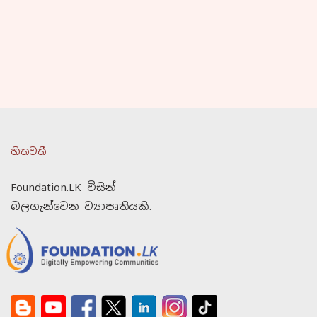
හිතවතී
Foundation.LK විසින්
බලගැන්වෙන ව්‍යාපෘතියකි.