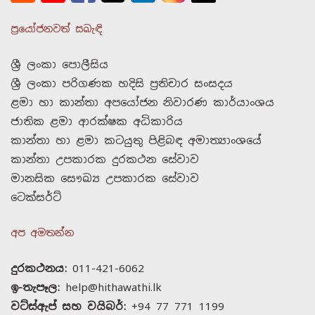
ප්‍රයෝජනවත් සබැඳි
ශ්‍රී ලංකා පොලීසිය
ශ්‍රී ලංකා පරිගණක හදිසි ප්‍රතිචාර සංසදය
ළමා හා කාන්තා අපයෝජන නිවාරණ කාර්යාංශය
ජාතික ළමා ආරක්ෂක අධිකාරිය
කාන්තා හා ළමා කටයුතු පිළිබඳ අමාත්‍යාංශයේ
කාන්තා උපකාරක දුරකථන සේවාව
මානසික සෞඛ්‍ය උපකාරක සේවාව
ටෙක්සර්ට්
අප අමතන්න
දුරකථනය:
011-421-6062
ඉ-තැපෑල:
help@hithawathi.lk
වට්ස්ඇප් සහ වයිබර්:
+94 77 771 1199