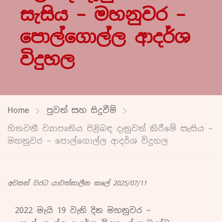
සැසිය – මහනුවර –
පොල්ගොල්ල ආදර්ශ
විදුහල
Home
පුවත් සහ සිදුවීම්
හිතවතී ව්‍යාපෘතිය පිළිබඳ දැනුවත් කිරීමේ සැසිය –
මහනුවර – පොල්ගොල්ල ආදර්ශ විදුහල
අවසන් වරට යාවත්කාලීන කලේ 2025/07/11
2022 මැයි 19 වැනි දින මහනුවර –