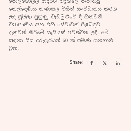
පොල්ගොල්ල ආදර්ශ විදුහලේ පැවැත්වූ
තෙල්දෙණිය නැණසල විසින් සංවිධානය කරන
ලද ජූම්ලා පුහුණු වැඩමුළුවේ දී හිතවතී
ව්‍යාපෘතිය සහ එහි සේවාවන් පිළබඳව
දැනුවත් කිරීමේ සැසියක් පවත්වන ලදී. මේ
සඳහා සිසු දරුදැරියන් 60 ක් පමණ සහභාගී
වූහ.
Share: