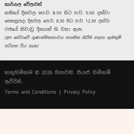
කාර්යාල වේලාවන්
සතියේ දිනවල පෙ.ව. 8.30 සිට ප.ව. 5.00 දක්වා
සෙනසුරාදා දිනවල පෙ.ව. 8.30 සිට ප.ව. 12.30 දක්වා
රජයේ නිවාඩු දිනයන් හි වසා ඇත.
(අප සේවාවේ ගුණාත්මකභාවය සහතික කිරීම සඳහා ඇමතුම්
පටිගත විය හැක)
කතුහිමිකම © 2026 හිතවති. සියළු හිමිකම්
ඇවිරිනි.
Terms and Conditions
|
Privacy Policy