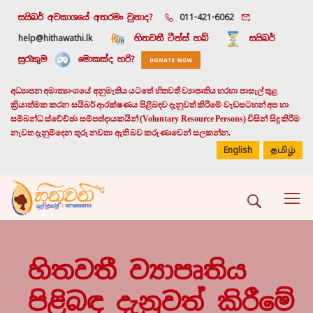
සයිබර් අවකාශයේ අතරමං වුනාද?
011-421-6062
help@hithawathi.lk
හිතවතී ටීන්ස් හබ්
සයිබර්
සුරැකුම
මොකක්ද හරි?
අධ්‍යාපන අමාත්‍යාංශයේ අනුමැතිය යටතේ හිතවතී ව්‍යාපෘතිය හරහා පාසැල් තුළ
ක්‍රියාත්මක කරන සයිබර් ආරක්ෂණය පිළිබඳව දැනුවත් කිරීමේ වැඩසටහන් අප හා
සම්බන්ධ ස්වේච්ඡා සම්පත්දායකයින් (Voluntary Resource Persons) විසින් සිදු කිරීම
නැවත දැනුම්දෙන තුරු නවතා ඇති බව කරුණාවෙන් සලකන්න.
English
தமிழ்
හිතවතී ව්‍යාපෘතිය
පිළිබඳ දැනුවත් කිරීමේ