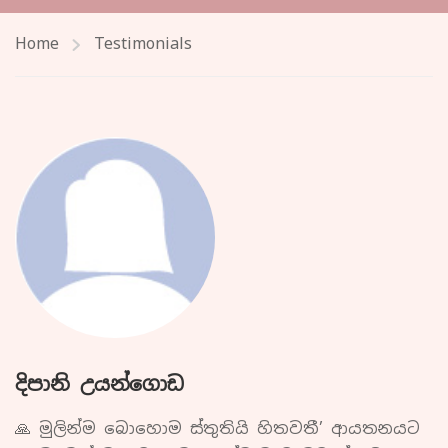
Home
Testimonials
දිපානි උයන්ගොඩ
🙏 මුලින්ම බොහොම ස්තුතියි හිතවතී’ ආයතනයට