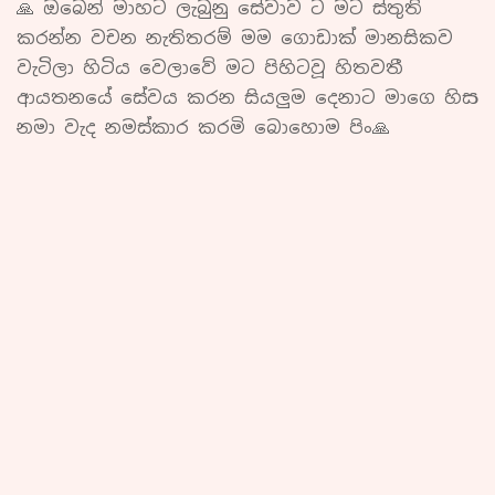
🙏 ඔබෙන් මාහට ලැබුනු සේවාව ට මට ස්තුති
කරන්න වචන නැතිතරම් මම ගොඩාක් මානසිකව
වැටිලා හිටිය වෙලාවේ මට පිහිටවූ හිතවතී
ආයතනයේ සේවය කරන සියලුම දෙනාට මාගෙ හිස
නමා වැද නමස්කාර කරමි බොහොම පිං🙏