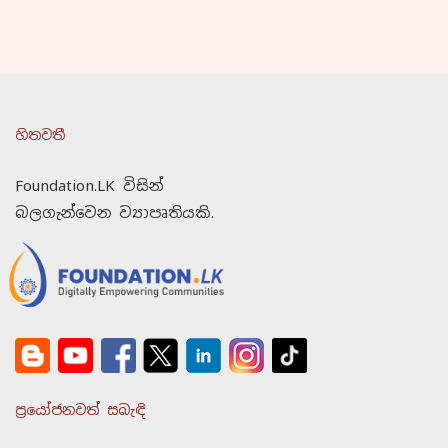
හිතවතී
Foundation.LK විසින්
බලගැන්වෙන ව්‍යාපෘතියකි.
ප්‍රයෝජනවත් සබැඳි