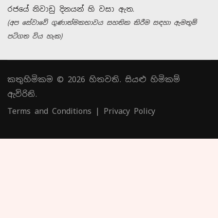
රජයේ නිවාඩු දිනයන් හි වසා ඇත.
(අප සේවාවේ ගුණාත්මකභාවය සහතික කිරීම සඳහා ඇමතුම්
පටිගත විය හැක)
කතුහිමිකම © 2026 හිතවති. සියළු හිමිකම්
ඇවිරිනි.
Terms and Conditions
|
Privacy Policy