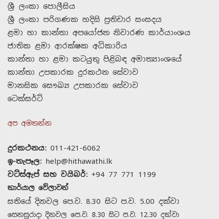
ශ්‍රී ලංකා පොලීසිය
ශ්‍රී ලංකා පරිගණක හදිසි ප්‍රතිචාර සංසදය
ළමා හා කාන්තා අපයෝජන නිවාරණ කාර්යාංශය
ජාතික ළමා ආරක්ෂක අධිකාරිය
කාන්තා හා ළමා කටයුතු පිළිබඳ අමාත්‍යාංශයේ
කාන්තා උපකාරක දුරකථන සේවාව
මානසික සෞඛ්‍ය උපකාරක සේවාව
ටෙක්සර්ට්
අප අමතන්න
දුරකථනය:
011-421-6062
ඉ-තැපෑල:
help@hithawathi.lk
වට්ස්ඇප් සහ වයිබර්:
+94 77 771 1199
කාර්යාල වේලාවන්
සතියේ දිනවල පෙ.ව. 8.30 සිට ප.ව. 5.00 දක්වා
සෙනසුරාදා දිනවල පෙ.ව. 8.30 සිට ප.ව. 12.30 දක්වා