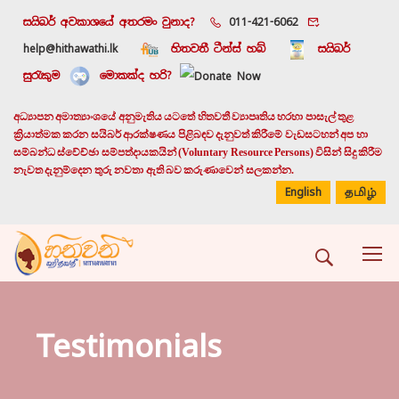
සයිබර් අවකාශයේ අතරමං වුනාද?
011-421-6062
help@hithawathi.lk
හිතවතී ටීන්ස් හබ්
සයිබර්
සුරැකුම
මොකක්ද හරි?
අධ්‍යාපන අමාත්‍යාංශයේ අනුමැතිය යටතේ හිතවතී ව්‍යාපෘතිය හරහා පාසැල් තුළ
ක්‍රියාත්මක කරන සයිබර් ආරක්ෂණය පිළිබඳව දැනුවත් කිරීමේ වැඩසටහන් අප හා
සම්බන්ධ ස්වේච්ඡා සම්පත්දායකයින් (Voluntary Resource Persons) විසින් සිදු කිරීම
නැවත දැනුම්දෙන තුරු නවතා ඇති බව කරුණාවෙන් සලකන්න.
English
தமிழ்
Testimonials