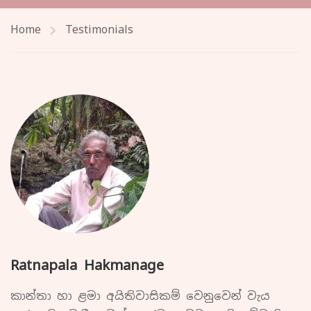
Home
Testimonials
Ratnapala Hakmanage
කාන්තා හා ළමා අයිතිවාසිකම් වෙනුවෙන් වැය