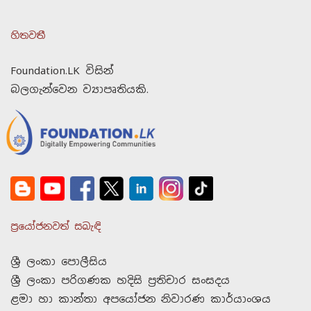
හිතවතී
Foundation.LK විසින්
බලගැන්වෙන ව්‍යාපෘතියකි.
ප්‍රයෝජනවත් සබැඳි
ශ්‍රී ලංකා පොලීසිය
ශ්‍රී ලංකා පරිගණක හදිසි ප්‍රතිචාර සංසදය
ළමා හා කාන්තා අපයෝජන නිවාරණ කාර්යාංශය