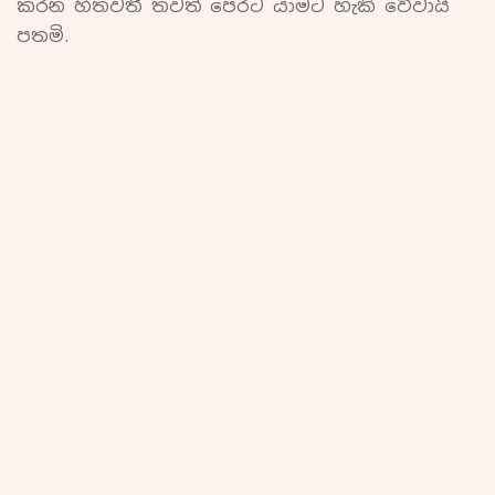
කරන හිතවතී තවත් පෙරට යාමට හැකි වේවායි
පතමි.