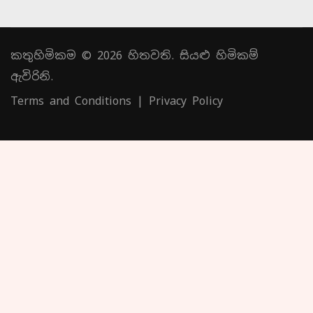
කතුහිමිකම © 2026 හිතවති. සියළු හිමිකම්
ඇවිරිනි.
Terms and Conditions
|
Privacy Policy