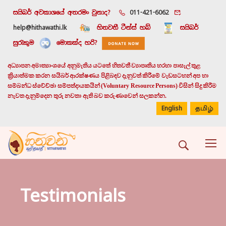
සයිබර් අවකාශයේ අතරමං වුනාද?
011-421-6062
help@hithawathi.lk
හිතවතී ටීන්ස් හබ්
සයිබර්
සුරැකුම
මොකක්ද හරි?
අධ්‍යාපන අමාත්‍යාංශයේ අනුමැතිය යටතේ හිතවතී ව්‍යාපෘතිය හරහා පාසැල් තුළ
ක්‍රියාත්මක කරන සයිබර් ආරක්ෂණය පිළිබඳව දැනුවත් කිරීමේ වැඩසටහන් අප හා
සම්බන්ධ ස්වේච්ඡා සම්පත්දායකයින් (Voluntary Resource Persons) විසින් සිදු කිරීම
නැවත දැනුම්දෙන තුරු නවතා ඇති බව කරුණාවෙන් සලකන්න.
English
தமிழ்
Testimonials