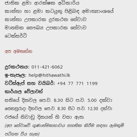
ජාතික ළමා ආරක්ෂක අධිකාරිය
කාන්තා හා ළමා කටයුතු පිළිබඳ අමාත්‍යාංශයේ
කාන්තා උපකාරක දුරකථන සේවාව
මානසික සෞඛ්‍ය උපකාරක සේවාව
ටෙක්සර්ට්
අප අමතන්න
දුරකථනය:
011-421-6062
ඉ-තැපෑල:
help@hithawathi.lk
වට්ස්ඇප් සහ වයිබර්:
+94 77 771 1199
කාර්යාල වේලාවන්
සතියේ දිනවල පෙ.ව. 8.30 සිට ප.ව. 5.00 දක්වා
සෙනසුරාදා දිනවල පෙ.ව. 8.30 සිට ප.ව. 12.30 දක්වා
රජයේ නිවාඩු දිනයන් හි වසා ඇත.
(අප සේවාවේ ගුණාත්මකභාවය සහතික කිරීම සඳහා ඇමතුම්
පටිගත විය හැක)