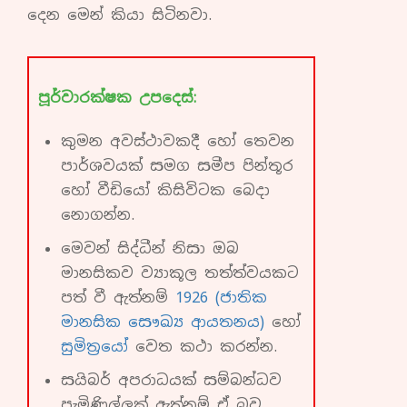
දෙන මෙන් කියා සිටිනවා.
පූර්වාරක්ෂක උපදෙස්:
කුමන අවස්ථාවකදී හෝ තෙවන
පාර්ශවයක් සමග සමීප පින්තූර
හෝ වීඩියෝ කිසිවිටක බෙදා
නොගන්න.
මෙවන් සිද්ධීන් නිසා ඔබ
මානසිකව ව්‍යාකූල තත්ත්වයකට
පත් වී ඇත්නම්
1926 (ජාතික
මානසික සෞඛ්‍ය ආයතනය)
හෝ
සුමිත්‍රයෝ
වෙත කථා කරන්න.
සයිබර් අපරාධයක් සම්බන්ධව
පැමිණිල්ලක් ඇත්නම් ඒ බව