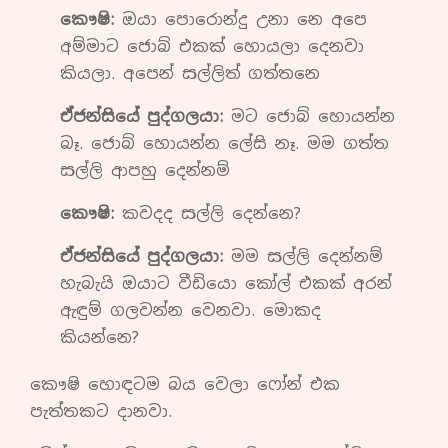
කෞෂි:
ඔයා පොරොන්දු උනා නෙ අපෙ
අම්මාට ජොබ් එකක් හොයලා දෙනවා
කියලා. අපෙන් සල්ලිත් ගත්තනෙ
ඒජන්සියේ පුද්ගලයා:
මට ජොබ් හොයන්න
බෑ. ජොබ් හොයන්න ලේසි නෑ. මම ගත්ත
සල්ලි ආපහු දෙන්නම්
කෞෂි:
කවදද සල්ලි දෙන්නෙ?
ඒජන්සියේ පුද්ගලයා:
මම සල්ලි දෙන්නම්
හැබැයි ඔයාට වීඩියො කෝල් එකක් අරන්
ඇඳුම් ගලවන්න වෙනවා. මොකද
කියන්නෙ?
කෞෂි හොඳටම බය වෙලා ෆෝන් එක
පැත්තකට දානවා.