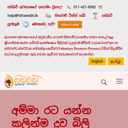
සයිබර් අවකාශයේ අතරමං වුනාද?
011-421-6062
help@hithawathi.lk
හිතවතී ටීන්ස් හබ්
සයිබර්
සුරැකුම
මොකක්ද හරි?
අධ්‍යාපන අමාත්‍යාංශයේ අනුමැතිය යටතේ හිතවතී ව්‍යාපෘතිය හරහා පාසැල් තුළ
ක්‍රියාත්මක කරන සයිබර් ආරක්ෂණය පිළිබඳව දැනුවත් කිරීමේ වැඩසටහන් අප හා
සම්බන්ධ ස්වේච්ඡා සම්පත්දායකයින් (Voluntary Resource Persons) විසින් සිදු කිරීම
නැවත දැනුම්දෙන තුරු නවතා ඇති බව කරුණාවෙන් සලකන්න.
English
தமிழ்
අම්මා රට යන්න
කලින්ම දුව බිලි