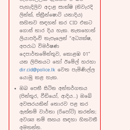
පැහැදිලිව අදාළ සාක්ෂි (නිවැරදි
ලින්ක්, ස්ක්‍රීන්ෂොට් යනාදිය)
සහිතව සඳහන් කර CID එකට
ගොස් භාර දිය හැක. නැතහොත්
ලියාපදිංචි තැපෑලෙන් “අධ්‍යක්ෂ,
අපරාධ විමර්ෂණ
දෙපාර්තමේන්තුව, කොළඹ 01”
යන ලිපිනයට හෝ ඊමේල් හරහා
dir.cid@police.lk
වෙත පැමිණිල්ල
යොමු කළ හැක.
ඔබ පෙනී සිටින අන්තර්ගතය
(පින්තූර, වීඩියෝ, ආදිය…) ඔබේ
අවසරයකින් තොරව පළ කර
ඇත්නම් වාර්තා (රිපෝට්) කරන්න;
අවශ්‍ය නම් සහය සඳහා හිතවතී
අමතන්න.