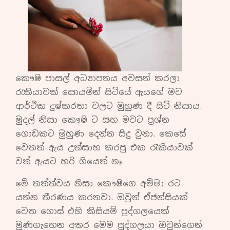
කෞෂි පාසල් අධ්‍යාපනය අවසන් කරලා
රැකියාවක් සොයමින් සිටියේ ඇයගේ මව
ආර්ථික දුෂ්කරතා වලට මුහුණ දී සිටි නිසාය.
මුදල් නිසා කෞෂි ට සහ මවට ප්‍රශ්න
ගොඩකට මුහුණ දෙන්න සිදු වුනා. කෙසේ
වෙතත් ඇය උත්සාහ කරපු එක රැකියාවක්
වත් ඇයට හරි ගියෙත් නෑ.
මේ තත්ත්වය නිසා කෞෂිගෙ අම්මා රට
යන්න තීරණය කරනවා. ඔවුන් ඒජන්සියක්
වෙත ගොස් එහි කිසියම් පුද්ගලයෙක්
මුණගැහෙන අතර මෙම පුද්ගලයා ඔවුන්ගෙන්