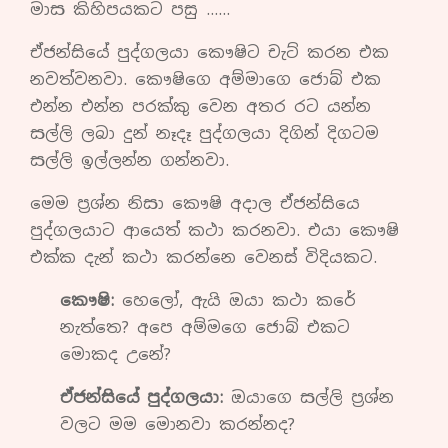
මාස කිහිපයකට පසු ……
ඒජන්සියේ පුද්ගලයා කෞෂිට චැට් කරන එක
නවත්වනවා. කෞෂිගෙ අම්මාගෙ ජොබ් එක
එන්න එන්න පරක්කු වෙන අතර රට යන්න
සල්ලි ලබා දුන් නෑදෑ පුද්ගලයා දිගින් දිගටම
සල්ලි ඉල්ලන්න ගන්නවා.
මෙම ප්‍රශ්න නිසා කෞෂි අදාල ඒජන්සියෙ
පුද්ගලයාට ආයෙත් කථා කරනවා. එයා කෞෂි
එක්ක දැන් කථා කරන්නෙ වෙනස් විදියකට.
කෞෂි:
හෙලෝ, ඇයි ඔයා කථා කරේ
නැත්තෙ? අපෙ අම්මගෙ ජොබ් එකට
මොකද උනේ?
ඒජන්සියේ පුද්ගලයා:
ඔයාගෙ සල්ලි ප්‍රශ්න
වලට මම මොනවා කරන්නද?