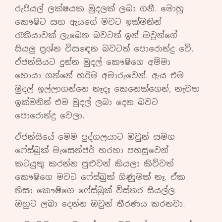
රුපියල් ලක්ෂයක මුදලක් ලබා ගනී. මොහු
කෞෂිට සහ ඇයගේ මවට ඉක්මනින්
රැකියාවක් ලැබෙන බවටත් ඉන් ඔවුන්ගේ
සියලු ප්‍රශ්න විසඳෙන බවටත් පොරොන්දු වේ.
ඒජන්සියට දුන්න මුදල් කෞෂිගෙ අම්මා
හොයා ගන්නේ හරිම අමාරුවෙන්. ඇය එම
මුදල් ඉල්ලාගන්නෙ නෑදෑ කෙනෙක්ගෙන්, නැවත
ඉක්මනින් එම මුදල් ලබා දෙන බවට
පොරොන්දු වෙලා.
ඒජන්සියේ මෙම පුද්ගලයාට ඔවුන් සමග
ෆේස්බුක් මැසෙන්ජර් හරහා පහසුවෙන්
කටයුතු කරන්න පුළුවන් කියලා කිව්වත්
කෞෂිගෙ මවට ෆේස්බුක් ගිණුමක් නෑ. ඒක
නිසා කෞෂිගෙ ෆේස්බුක් විස්තර සියල්ල
ඔහුට ලබා දෙන්න ඔවුන් තීරණය කරනවා.