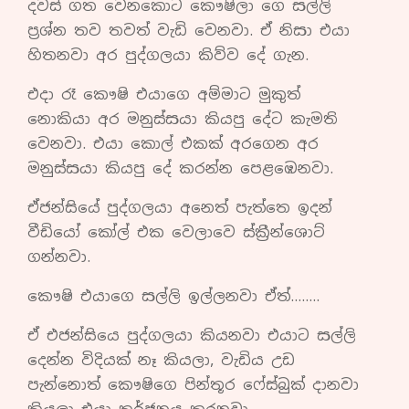
දවස් ගත වෙනකොට කෞෂිලා ගෙ සල්ලි
ප්‍රශ්න තව තවත් වැඩි වෙනවා. ඒ නිසා එයා
හිතනවා අර පුද්ගලයා කිව්ව දේ ගැන.
එදා රෑ කෞෂි එයාගෙ අම්මාට මුකුත්
නොකියා අර මනුස්සයා කියපු දේට කැමති
වෙනවා. එයා කොල් එකක් අරගෙන අර
මනුස්සයා කියපු දේ කරන්න පෙළඹෙනවා.
ඒජන්සියේ පුද්ගලයා අනෙත් පැත්තෙ ඉදන්
වීඩියෝ කෝල් එක වෙලාවෙ ස්ක්‍රීන්ශොට්
ගන්නවා.
කෞෂි එයාගෙ සල්ලි ඉල්ලනවා ඒත්……..
ඒ එජන්සියෙ පුද්ගලයා කියනවා එයාට සල්ලි
දෙන්න විදියක් නෑ කියලා, වැඩිය උඩ
පැන්නොත් කෞෂිගෙ පින්තූර ෆේස්බුක් දානවා