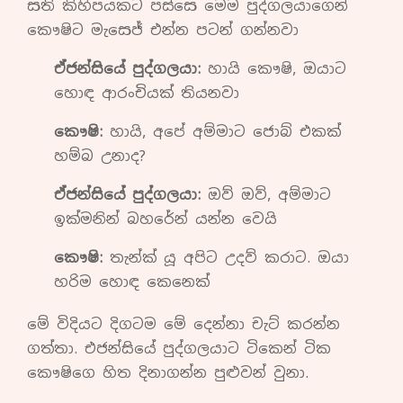
සති කිහිපයකට පස්සෙ මෙම පුද්ගලයාගෙන්
කෞෂිට මැසෙජ් එන්න පටන් ගන්නවා
ඒජන්සියේ පුද්ගලයා:
හායි කෞෂි, ඔයාට
හොඳ ආරංචියක් තියනවා
කෞෂි:
හායි, අපේ අම්මාට ජොබ් එකක්
හම්බ උනාද?
ඒජන්සියේ පුද්ගලයා:
ඔව් ඔව්, අම්මාට
ඉක්මනින් බහරේන් යන්න වෙයි
කෞෂි:
තැන්ක් යූ අපිට උදව් කරාට. ඔයා
හරිම හොඳ කෙනෙක්
මේ විදියට දිගටම මේ දෙන්නා චැට් කරන්න
ගත්තා. එජන්සියේ පුද්ගලයාට ටිකෙන් ටික
කෞෂිගෙ හිත දිනාගන්න පුළුවන් වුනා.