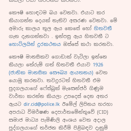
කියලා එයා තර්ජනය කරනවා.
කෞෂි හොඳටම බය වෙනවා. එයාට කර
කියාගන්න දෙයක් නැතිව අසරණ වෙනවා. මේ
අමාරු කාලය තුල ඇය කෙසේ හෝ
හිතවතී
ගැන දැනගන්නවා . ඉන්පසු ඇය හිතවතී ට
හොට්ලයින් දුරකථනය
ඔස්සේ කථා කරනවා.
කෞෂි මානසිකව ගොඩාක් වැටිලා ඉන්නෙ
කියලා තේරුම් ගත් හිතවතී එයාව
1926
(ජාතික මානසික සෞඛ්‍ය ආයතනය)
වෙත
යොමු කරනවා. තවදුරටත් හිතවතී එම
පුදගලයාගේ ෆේස්බුක් මැසෙන්ජර් ගිණුම
වාර්තා කරන්න කියලා උපදෙස් දෙන අතර
ඇයට
dir.cid@police.lk
ඊමේල් ලිපිනය හරහා
අපරාධ විමර්ෂණ දෙපාර්තමේන්තුවේ (CID)
සමාජ මාධ්‍ය පැමිණිලි අංශය වෙත අදාල
පුද්ගලයාගේ තර්ජන කිරීම් පිළිබඳව දැනුම්