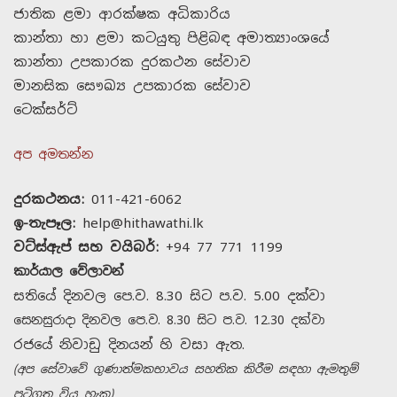
ජාතික ළමා ආරක්ෂක අධිකාරිය
කාන්තා හා ළමා කටයුතු පිළිබඳ අමාත්‍යාංශයේ
කාන්තා උපකාරක දුරකථන සේවාව
මානසික සෞඛ්‍ය උපකාරක සේවාව
ටෙක්සර්ට්
අප අමතන්න
දුරකථනය:
011-421-6062
ඉ-තැපෑල:
help@hithawathi.lk
වට්ස්ඇප් සහ වයිබර්:
+94 77 771 1199
කාර්යාල වේලාවන්
සතියේ දිනවල පෙ.ව. 8.30 සිට ප.ව. 5.00 දක්වා
සෙනසුරාදා දිනවල පෙ.ව. 8.30 සිට ප.ව. 12.30 දක්වා
රජයේ නිවාඩු දිනයන් හි වසා ඇත.
(අප සේවාවේ ගුණාත්මකභාවය සහතික කිරීම සඳහා ඇමතුම්
පටිගත විය හැක)