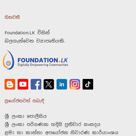
හිතවතී
Foundation.LK විසින්
බලගැන්වෙන ව්‍යාපෘතියකි.
ප්‍රයෝජනවත් සබැඳි
ශ්‍රී ලංකා පොලීසිය
ශ්‍රී ලංකා පරිගණක හදිසි ප්‍රතිචාර සංසදය
ළමා හා කාන්තා අපයෝජන නිවාරණ කාර්යාංශය