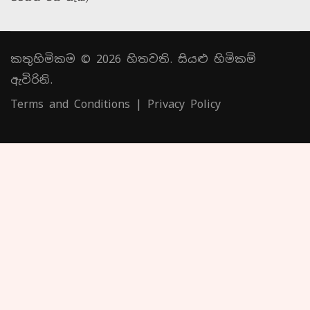
කතුහිමිකම © 2026 හිතවති. සියළු හිමිකම්
ඇවිරිනි.
Terms and Conditions
|
Privacy Policy