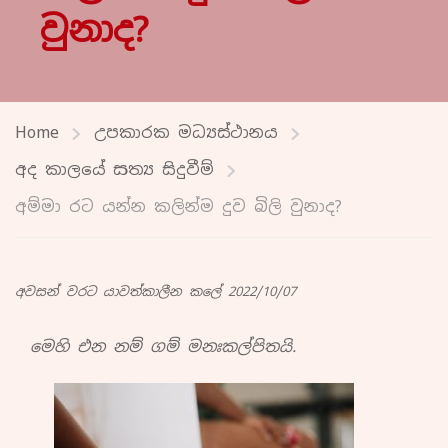
වුනාද?
Home
උපකාරක මධ්‍යස්ථානය
අද කාලයේ සත්‍ය සිදුවීම්
අම්මා රට යන්න කලින්ම දුව බිලි වුනාද?
අවසන් වරට යාවත්කාලීන කලේ 2022/10/07
මෙහි එන නම් ගම්
මනඃකල්පිතයි.