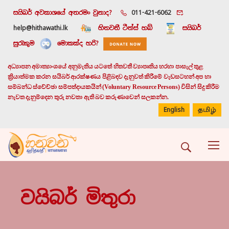
සයිබර් අවකාශයේ අතරමං වුනාද?
011-421-6062
help@hithawathi.lk
හිතවතී ටීන්ස් හබ්
සයිබර්
සුරැකුම
මොකක්ද හරි?
අධ්‍යාපන අමාත්‍යාංශයේ අනුමැතිය යටතේ හිතවතී ව්‍යාපෘතිය හරහා පාසැල් තුළ
ක්‍රියාත්මක කරන සයිබර් ආරක්ෂණය පිළිබඳව දැනුවත් කිරීමේ වැඩසටහන් අප හා
සම්බන්ධ ස්වේච්ඡා සම්පත්දායකයින් (Voluntary Resource Persons) විසින් සිදු කිරීම
නැවත දැනුම්දෙන තුරු නවතා ඇති බව කරුණාවෙන් සලකන්න.
English
தமிழ்
වයිබර් මිතුරා