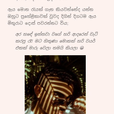
ඇය මොන රැයක් ගැන කියවන්නේද යන්න
ඔහුට ප්‍රහේළිකාවක් වුවද දිගින් දිගටම ඇය
මිතුරාට දොස් පවරන්නට විය;
අර හඳේ ඉන්නවා වගේ හරි ආදරෙන් චැට්
කරපු රෑ! මට හිතුණා මොකක් හරි වයර්
එකක් මාරු වෙලා තමයි කියලා 😀