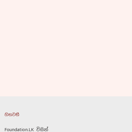
හිතවතී
Foundation.LK විසින්