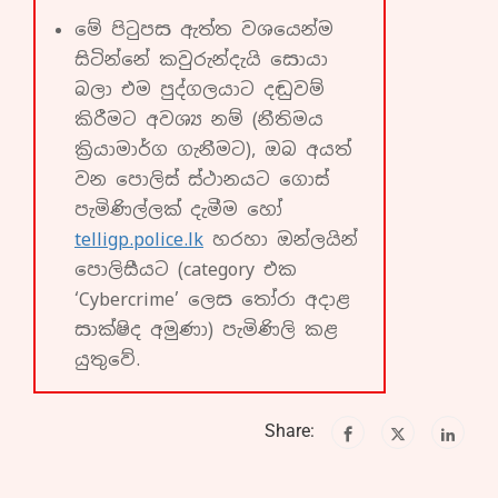
මේ පිටුපස ඇත්ත වශයෙන්ම
සිටින්නේ කවුරුන්දැයි සොයා
බලා එම පුද්ගලයාට දඬුවම්
කිරීමට අවශ්‍ය නම් (නීතිමය
ක්‍රියාමාර්ග ගැනීමට), ඔබ අයත්
වන පොලිස් ස්ථානයට ගොස්
පැමිණිල්ලක් දැමීම හෝ
telligp.police.lk
හරහා ඔන්ලයින්
පොලිසීයට (category එක
‘Cybercrime’ ලෙස තෝරා අදාළ
සාක්ෂිද අමුණා) පැමිණිලි කළ
යුතුවේ.
Share: