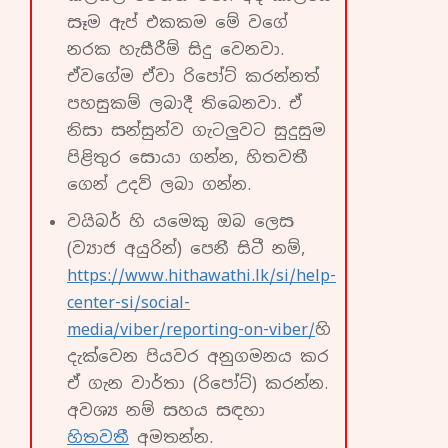
සෑම ඇප් එකකම මේ වගේ
නරක හැසීරීම් සිදු වෙනවා.
ඒවගේම ඒවා රිපෝට් කරන්නත්
පහසුකම් ලබාදී තිබෙනවා. ඒ
නිසා සන්සුන්ව ගැටලුවට සුදුසුම
පිළිතුර සොයා ගන්න, හිතවතී
ගෙන් උදව් ලබා ගන්න.
වයිබර් හි යමෙකු ඔබ ලෙස
(ව්‍යාජ අයුරින්) පෙනී සිටී නම්,
https://www.hithawathi.lk/si/help-
center-si/social-
media/viber/reporting-on-viber/
හි
දැක්වෙන පියවර අනුගමනය කර
ඒ ගැන වාර්තා (රිපෝට්) කරන්න.
අවශ්‍ය නම් සහය සඳහා
හිතවතී
අමතන්න.