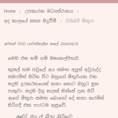
Home
උපකාරක මධ්‍යස්ථානය
අද කාලයේ සත්‍ය සිදුවීම්
වයිබර් මිතුරා
අවසන් වරට යාවත්කාලීන කලේ 2024/04/25
මෙහි එන නම් ගම්
මනඃකල්පිතයි.
කුසල් තම පවුලේ අය සමඟ අලුත් අවුරුද්ද
සමරමින් සිටින විට ඔහුගේ මිතුරියක වන
නදුනි දුරකථනයෙන් කතා කොට ඔහුට සුභ
පැතුවා. නදුනි දිගු කලක් තිස්සේ දැන සිටි
ඇගේ මිතුරා සමඟ බොහෝ දේ කතා කරමින්
සිටියදී එක පාරටම ඇසුවේ,
අඩෝ, එදා රෑ බීලද හිටියේ?