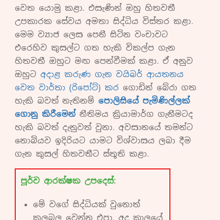
වෙත යොමු කළා. එසැණින් ඔහු හිතවතී
උපකාරක සේවය අමතා සිද්ධිය විස්තර කළා.
මෙම ව්‍යාජ ලෙස පෙනී සිටින වංචාවට
එරෙහිව කුසල්ට ගත හැකි විකල්ප ගැන
හිතවතී ඔහුට මඟ පෙන්වීමක් කළා. ඒ අනුව
ඔහුට
අදාළ කරුණ ගැන වයිබර් ආයතනය
වෙත වාර්තා (රිපෝට්) කර
ගොඩින් බේරා ගත
හැකි බවත් නැතිනම්
පොලිසියේ පැමිණිල්ලක්
ගොනු කිරීමෙන්
නීතිමය ක්‍රියාමාර්ග ගැනීමටද
හැකි බවත් දැනුවත් වුනා. අවසානයේ තමන්ට
නොබියව ඉදිරියට යාමට විශ්වාසය ලබා දීම
ගැන කුසල් හිතවතීට ස්තූති කළා.
පූර්ව ආරක්ෂක උපදෙස්:
මේ වගේ සිද්ධියක් වුනොත්
කලබල වෙන්න එපා. අද කාලයේ