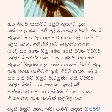
ඇය කිව්ව කතාවට අනුව කුසල්ට දැන
ගන්නට ලැබුනේ යම් පුද්ගලයෙකු වයිබර් එකේ
ඔහුගේ ඡායාරූප පැතිකඩ (ප්‍රොෆයිල්) පින්තූර
ලෙස යොදා ගනිමින් තම මිතුරන්ද එකතු
(ඇඩ්) කර ගෙන ඔහු මෙන් පෙනී සිටින වයිබර්
ගිණුමක් පවත්වා ගෙන යන බවයි. ඔහු සහ
ඔහුගේ මිතුරන් ගැන දන්නා අයෙකු විසින් ඔහු
ගැන නරක හැඟීමක් ඇති කිරීම සඳහා මෙය
කර ඇති බව ඔහුට වැටහුණා. ඒත්, වයිබර්
ගිණුමක්වත් නැති අසරණ කුසල් මේ
තත්ත්වයට ප්‍රතිචාර දක්වන්නේ කොහොමද
කියන එක ගැන තරමක් කලබල විය.
නදුනි ඔහුට සහය ලබා ගැනීම සඳහා
හිතවතී