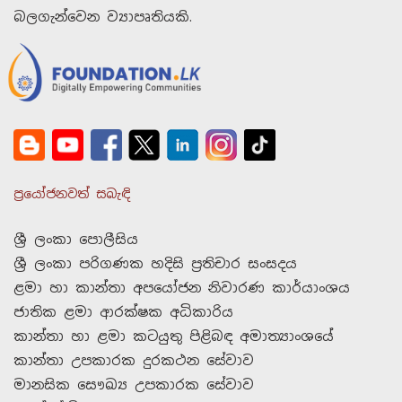
බලගැන්වෙන ව්‍යාපෘතියකි.
ප්‍රයෝජනවත් සබැඳි
ශ්‍රී ලංකා පොලීසිය
ශ්‍රී ලංකා පරිගණක හදිසි ප්‍රතිචාර සංසදය
ළමා හා කාන්තා අපයෝජන නිවාරණ කාර්යාංශය
ජාතික ළමා ආරක්ෂක අධිකාරිය
කාන්තා හා ළමා කටයුතු පිළිබඳ අමාත්‍යාංශයේ
කාන්තා උපකාරක දුරකථන සේවාව
මානසික සෞඛ්‍ය උපකාරක සේවාව