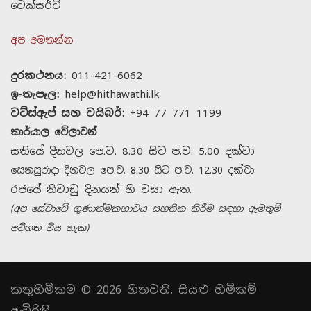
ටෙක්සර්ට්
අප අමතන්න
දුරකථනය:
011-421-6062
ඉ-තැපෑල:
help@hithawathi.lk
වට්ස්ඇප් සහ වයිබර්:
+94 77 771 1199
කාර්යාල වේලාවන්
සතියේ දිනවල පෙ.ව. 8.30 සිට ප.ව. 5.00 දක්වා
සෙනසුරාදා දිනවල පෙ.ව. 8.30 සිට ප.ව. 12.30 දක්වා
රජයේ නිවාඩු දිනයන් හි වසා ඇත.
(අප සේවාවේ ගුණාත්මකභාවය සහතික කිරීම සඳහා ඇමතුම්
පටිගත විය හැක)
කතුහිමිකම © 2026 හිතවති. සියළු හිමිකම්
ඇවිරිනි.