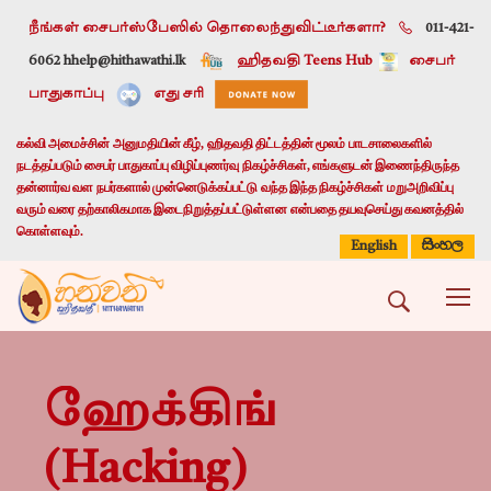
நீங்கள் சைபர்ஸ்பேஸில் தொலைந்துவிட்டீர்களா?
011-421-
6062 h
help@hithawathi.lk
ஹிதவதி Teens Hub
சைபர்
பாதுகாப்பு
எது சரி
கல்வி அமைச்சின் அனுமதியின் கீழ், ஹிதவதி திட்டத்தின் மூலம் பாடசாலைகளில்
நடத்தப்படும் சைபர் பாதுகாப்பு விழிப்புணர்வு நிகழ்ச்சிகள், எங்களுடன் இணைந்திருந்த
தன்னார்வ வள நபர்களால் முன்னெடுக்கப்பட்டு வந்த இந்த நிகழ்ச்சிகள் மறுஅறிவிப்பு
வரும் வரை தற்காலிகமாக இடைநிறுத்தப்பட்டுள்ளன என்பதை தயவுசெய்து கவனத்தில்
கொள்ளவும்.
සිංහල
English
ஹேக்கிங்
(Hacking)