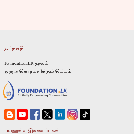
ஹிதவதீ
Foundation.LK மூலம்
ஒரு அதிகாரமளிக்கும் திட்டம்
பயனுள்ள இணைப்புகள்