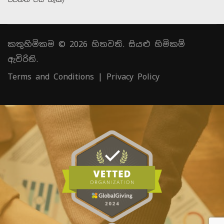
කතුහිමිකම © 2026 හිතවති. සියළු හිමිකම්
ඇවිරිනි.
Terms and Conditions
|
Privacy Policy