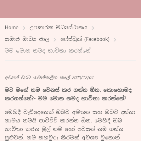
Home
උපකාරක මධ්‍යස්ථානය
සමාජ මාධ්‍ය ජාල
ෆේස්බුක් (Facebook)
මම මොන නමද භාවිතා කරන්නේ
අවසන් වරට යාවත්කාලීන කලේ 2020/12/04
මට මගේ නම වෙනස් කර ගන්න ඕන. කොහොමද
කරගන්නේ?- මම මොන නමද භාවිතා කරන්නේ?
මෙහිදී වැඩිදෙනෙක් ඔබව අමතන සහ ඔබව දන්නා
නාමය තමයි පාවිච්චි කරන්න ඕන. මෙහිදී ඔබ
භාවිතා කරන මුල් නම හෝ අවසන් නම ගන්න
පුළුවන්. නම තහවුරු කිරීමක් අවශ්‍ය වුනොත්