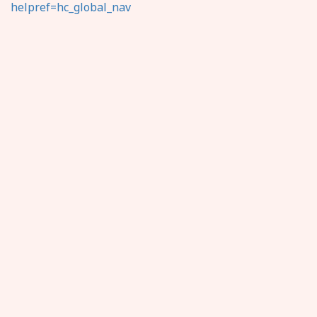
helpref=hc_global_nav