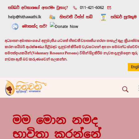
සයිබර් අවකාශයේ අතරමං වුනාද?
011-421-6062
help@hithawathi.lk
හිතවතී ටීන්ස් හබ්
සයිබර් සුරැකුම
මොකක්ද හරි?
අධ්‍යාපන අමාත්‍යාංශයේ අනුමැතිය යටතේ හිතවතී ව්‍යාපෘතිය හරහා පාසැල් තුළ ක්‍රියාත්ම
කරන සයිබර් ආරක්ෂණය පිළිබඳව දැනුවත් කිරීමේ වැඩසටහන් අප හා සම්බන්ධ ස්වේච්
සම්පත්දායකයින් (Voluntary Resource Persons) විසින් සිදු කිරීම නැවත දැනුම්දෙන තුරු
නවතා ඇති බව කරුණාවෙන් සලකන්න.
Engl
මම මොන නමද
භාවිතා කරන්නේ