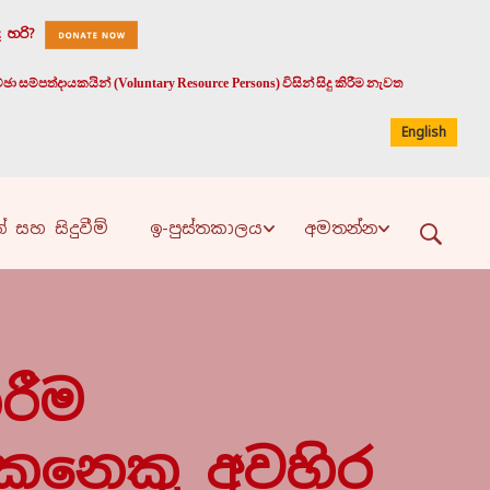
 හරි?
 සම්පත්දායකයින් (Voluntary Resource Persons) විසින් සිදු කිරීම නැවත
English
් සහ සිදුවීම්
ඉ-පුස්තකාලය
අමතන්න
රීම
කෙනෙකු අවහිර