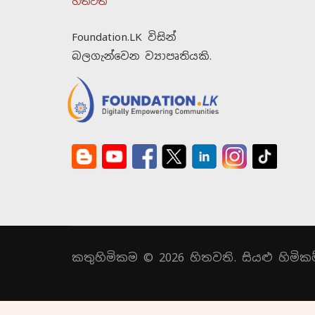
හිතවතී
Foundation.LK විසින්
බලගැන්වෙන ව්‍යාපෘතියකි.
කතුහිමිකම © 2026 හිතවති. සියළු හිමිකම්