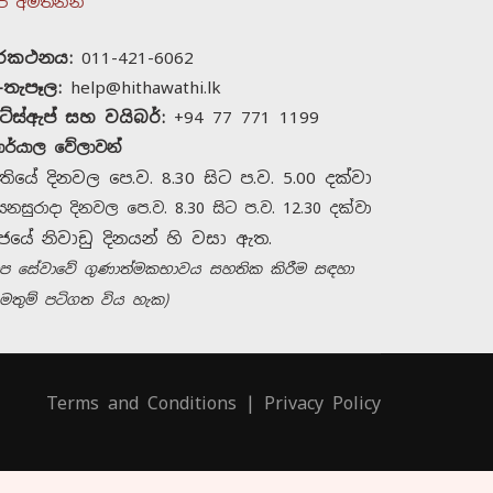
ප අමතන්න
ුරකථනය:
011-421-6062
-තැපෑල:
help@hithawathi.lk
ට්ස්ඇප් සහ වයිබර්:
+94 77 771 1199
ාර්යාල වේලාවන්
තියේ දිනවල පෙ.ව. 8.30 සිට ප.ව. 5.00 දක්වා
ෙනසුරාදා දිනවල පෙ.ව. 8.30 සිට ප.ව. 12.30 දක්වා
ජයේ නිවාඩු දිනයන් හි වසා ඇත.
හිතවතී සමඟ සම්බන්ධ
අප සේවාවේ ගුණාත්මකභාවය සහතික කිරීම සඳහා
වන්න
මතුම් පටිගත විය හැක)
අපව අමතන්න
+94 11 421 6062
Terms and Conditions
|
Privacy Policy