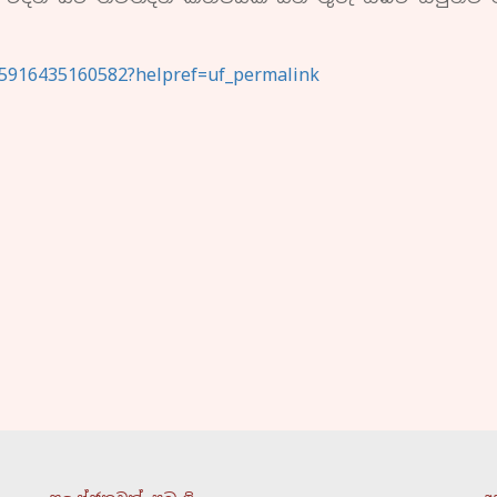
15916435160582?helpref=uf_permalink