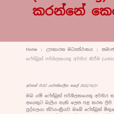
කරන්නේ කෙ
Home
උපකාරක මධ්‍යස්ථානය
සමාජ 
ෆේස්බුක් පරිශිලකයකු අවහිර කිරීම (un
අවසන් වරට යාවත්කාලීන කලේ 2022/10/21
ඔබ යම් ෆේස්බුක් පරිශීලකයෙකු අවහිර කළ
අයෙකුට බැලිය හැකි ලෙස පළ කරන ලිපි (
පුද්ගලයා ස්වයංක්‍රීයව ඔබේ ෆේස්බුක් ම