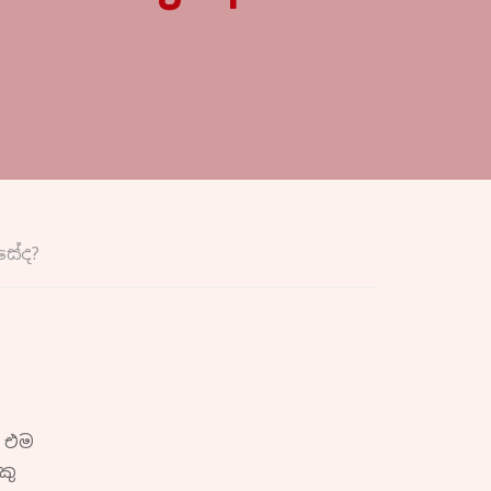
සේද?
් එම
කු