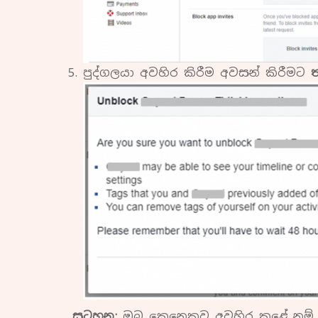
පුද්ගලයා අවහිර කිරීම අවසන් කිරීමට
ත
සටහන:
ඔබ කෙනෙකුව අවහිර කළේ නම්, 