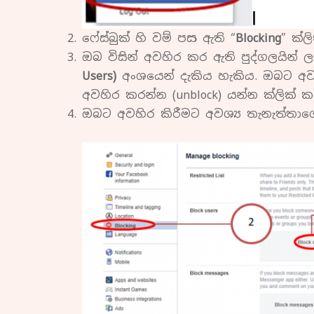
ෆේස්බුක් හි වම් පස ඇති “
Blocking
” ක්ල
ඔබ විසින් අවහිර කර ඇති පුද්ගලයින් ලැ
Users)
අංශයෙන් දැකිය හැකිය. ඔබට අවහ
අවහිර කරන්න (unblock) යන්න ක්ලික් ක
ඔබට අවහිර කිරීමට අවශ්‍ය තැනැත්තාග