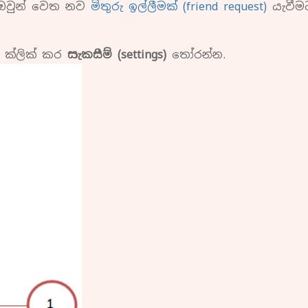
 ඔවුන් වෙත නව
මිතුරු ඉල්ලීමක් (friend request)
යැවීමට
්ලික් කර
සැකසීම් (settings)
තෝරන්න.