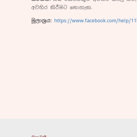
අවහිර කිරීමට නොහැක.
මූලාශ්‍රය:
https://www.facebook.com/help/1