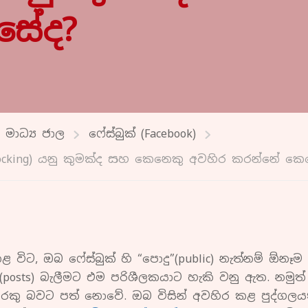
සේද?
මාධ්‍ය ජාල
ෆේස්බුක් (Facebook)
blocking) යනු කුමක්ද සහ කෙනෙකු අවහිර කරන්නේ කෙ
 විට, ඔබ ෆේස්බුක් හි “පොදු”(public) නැත්නම් ඕනෑම
posts) බැලීමට එම පරිශීලකයාට හැකි වනු ඇත. නමුත
ිතුරෙකු බවට පත් නොවේ. ඔබ විසින් අවහිර කළ පුද්ගලය