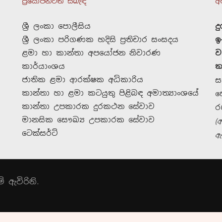
ප්‍රයෝජනවත් සබැඳි
අ
ශ්‍රී ලංකා පොලීසිය
ද
ශ්‍රී ලංකා පරිගණක හදිසි ප්‍රතිචාර සංසදය
ඉ
ළමා හා කාන්තා අපයෝජන නිවාරණ
ව
කාර්යාංශය
ක
ජාතික ළමා ආරක්ෂක අධිකාරිය
ස
කාන්තා හා ළමා කටයුතු පිළිබඳ අමාත්‍යාංශයේ
ස
කාන්තා උපකාරක දුරකථන සේවාව
ර
මානසික සෞඛ්‍ය උපකාරක සේවාව
(
ටෙක්සර්ට්
ඇ
දායක වන්න
 ඇවිරිනි.