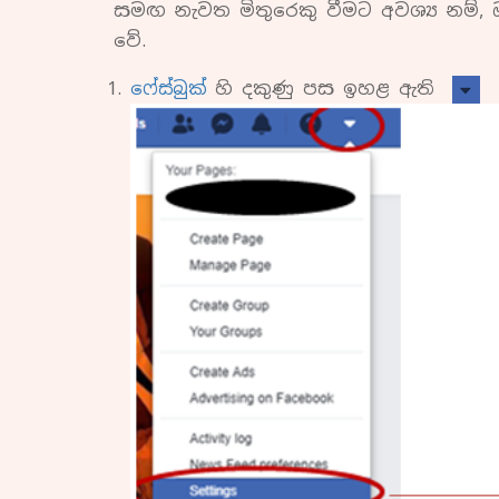
සමඟ නැවත මිතුරෙකු වීමට අවශ්‍ය නම්,
වේ.
ෆේස්බුක්
හි දකුණු පස ඉහළ ඇති
ක