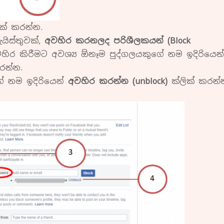
ික් කරන්න.
යිස්තුවක්,
අවහිර කරනලද පරිශීලකයන් (Block
ිර කිරීමට අවශ්‍ය ඕනෑම පුද්ගලයකුගේ නම ඉදිරියෙන්
රන්න.
ේ නම ඉදිරියෙන්
අවහිර කරන්න (unblock)
ක්ලික් කරන්