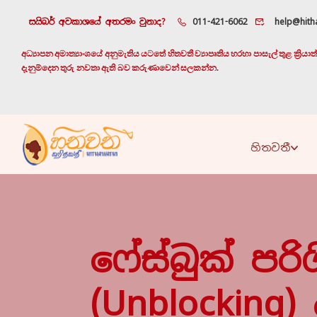
සයිබර් අවකාශයේ අතරමං වුනාද?
011-421-6062
help@hitha
අධ්‍යාපන අමාත්‍යාංශයේ අනුමැතිය යටතේ හිතවතී ව්‍යාපෘතිය හරහා පාසැල් තුළ ක්‍රි
දැනුම්දෙන තුරු නවතා ඇති බව කරුණාවෙන් සලකන්න.
හිතවතී
ෆේස්බුක් පර
(unblocking