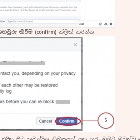
හවුරු කිරීම (confirm)
ක්ලික් කරන්න.
එදින සිට තවත්දින කිහිපයක් යන තුරු ඔබට ඔවුන්ව