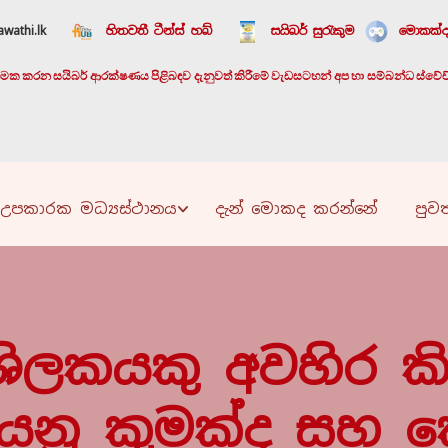
wathi.lk
හිතවතී ටීන්ස් හබ්
සයිබර් සුරැකුම
මොකක්ද
යාත්මක කරන සයිබර් ආරක්ෂණය පිළිබඳව දැනුවත් කිරීමේ වැඩසටහන් අප හා සම්බන්ධ ස්වේච්ඡා
උපකාරක මධ්‍යස්ථානය
දැන් මොකද කරන්නේ
පුවත
ිශිලකයකු අවහිර කි
) යනු කුමක්ද සහ 