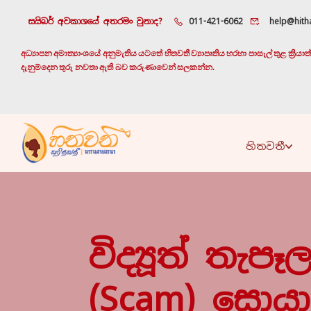
සයිබර් අවකාශයේ අතරමං වුනාද?
011-421-6062
help@hitha
අධ්‍යාපන අමාත්‍යාංශයේ අනුමැතිය යටතේ හිතවතී ව්‍යාපෘතිය හරහා පාසැල් තුළ ක්‍රි
දැනුම්දෙන තුරු නවතා ඇති බව කරුණාවෙන් සලකන්න.
හිතවතී
විද්‍යූත් තැප
(scam) සොය