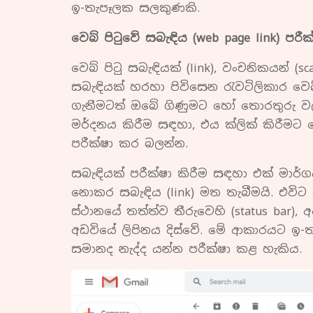
ඉ-තැපෑලක සලකුණකි.
වෙබ් පිටුවේ සබැඳිය (web page link) පරී
වෙබ් පිටු සබැඳියක් (link), වංචනිකයන්
සබැඳියක් හරහා පිවිසෙන රැවටිලිකාර වෙ
ගැනීමටත් ඔබේ ගිණුමට හෝ තොරතුරු වලට
මර්දනය කිරීම සඳහා, එය ක්ලික් කිරීම
පරීක්ෂා කර බලන්න.
සබැඳියක් පරීක්ෂා කිරීම සඳහා එක් මාර්
නොකර සබැඳිය (link) මත තැබීමයි. එවි
ස්ථානයේ තත්ත්ව තීරුවෙහි (status bar
අඩවියේ ලිපිනය දිස්වේ. මේ ආකාරයට ඉ-තැ
සමානද නැද්ද යන්න පරීක්ෂා කළ හැකිය.