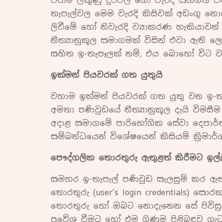
විරාම ලකුණු දුර්වල හෝ වැරදි සහගත ව
තැපැල්වල මෙම වැරදි කිසිවක් අඩංගු නො
ලිවීමේ හෝ නිවැරදි ව්‍යාකරණ හැකියාවන
නීත්‍යානුකූල සමාගමක් විසින් එවා ඇත
සහිත ඉ-තැපෑලක් නම්, එය බොහෝ විට වං
ඉක්මන් පියවරක් ගත යුතුයි
වහාම ඉක්මන් පියවරක් ගත යුතු වන ඉ-ත
අමතා පණිවුඩයේ නීත්‍යානුකූල දැයි විමස
අදාළ සමාගමේ පාරිභෝගික සේවා දෙපාර්
සම්බන්ධයෙන් විශේෂයෙන් කිසියම් ක්‍රිම
පෞද්ගලික තොරතුරු ඇතුළත් කිරීමට ඉල්
සමහර ඉ-තැපැල් පණිවුඩ සැලසුම් කර ඇත්
‌තොරතුරු (user’s login credentials) 
තොරතුරු හෝ ඔබට නොදැනෙන සේ පිවිසුම්
ප්‍රවේශ වීමට හෝ එම ගිණුම පිළිබඳව ගැ