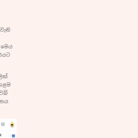
වැනි
. මෙය
ාරයට
ික්
පහළම
ෙබ්
ිනය