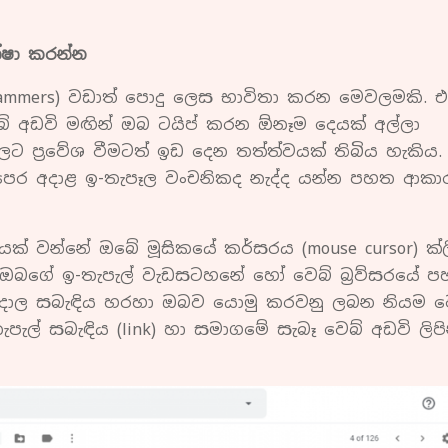
ක්ෂා කරන්න
 (scammers) වඩාත් පොදු ලෙස භාවිතා කරන මෙවලමකි. එ
බ් අඩවි මඟින් ඔබ ටයිප් කරන ඕනෑම දෙයක් අල්ලා
 ප්‍රවේශ වීමටත් ඉඩ දෙන තත්ත්වයක් තිබිය හැකිය
ට පෙර අදාළ ඉ-තැපෑල වංචනිකද නැද්ද යන්න පහත ආක
ගයක් වන්නේ ඔබේ මූසිකයේ කර්සරය (mouse cursor) ක්ල
ට ඔබගේ ඉ-තැපැල් වැඩසටහනේ හෝ වෙබ් බ්‍රව්සරයේ 
), අදාල සබැඳිය හරහා ඔබව යොමු කරවනු ලබන නියම ව
පැල් සබැඳිය (link) හා සමාගමේ සැබෑ වෙබ් අඩවි ලිප