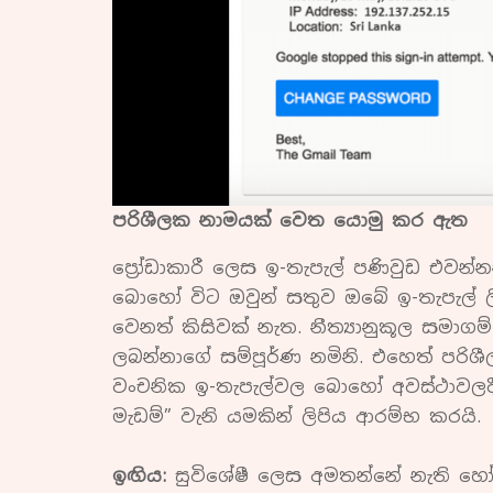
පරිශීලක නාමයක් වෙත යොමු කර ඇත
ප්‍රෝඩාකාරී ලෙස ඉ-තැපැල් පණිවුඩ එවන
බොහෝ විට ඔවුන් සතුව ඔබේ ඉ-තැපැල් ලි
වෙනත් කිසිවක් නැත. නීත්‍යානුකූල සමා
ලබන්නාගේ සම්පූර්ණ නමිනි. එහෙත් පරි
වංචනික ඉ-තැපැල්වල බොහෝ අවස්ථාවලදී, “
මැඩම්” වැනි යමකින් ලිපිය ආරම්භ කරයි.
ඉඟිය:
සුවිශේෂී ලෙස අමතන්නේ නැති 