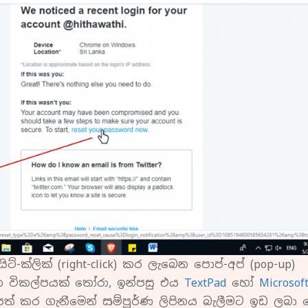
්-ක්ලික් (right-click) කර ලැබෙන පොප්-අප් (pop-up)
ාන විකල්පයක් තෝරා, ඉන්පසු එය
TextPad
හෝ
Microsof
පත් කර ගැනීමෙන් සම්පූර්ණ ලිපිනය බැලීමට ඉඩ ලබා ද