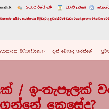
wathi.lk
හිතවතී ටීන්ස් හබ්
සයිබර් සුරැකුම
මොකක්ද
යාත්මක කරන සයිබර් ආරක්ෂණය පිළිබඳව දැනුවත් කිරීමේ වැඩසටහන් අප හා සම්බන්ධ ස්වේච්ඡා
උපකාරක මධ්‍යස්ථානය
දැන් මොකද කරන්නේ
පුවත
ෑලක් / ඉ-තැපෑලක් ව
ාගන්නේ කෙසේද?