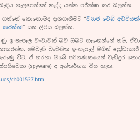
ඳිය ගැලපෙන්නේ නැද්ද යන්න පරීක්ෂා කර බලන්න.
ලා ගන්නේ කොහොමද දැනගැනීමට “
ව්‍යාජ වෙබ් අඩවියක්
 කරන්න!
” යන ලිපිය බලන්න.
ු ඉ-තැපෑල වංචාවක් බව ඔබට හැඟෙන්නේ නම්, ඒව
 නොකරන්න. මෙවැනි වංචනික ඉ-තැපැල් මගින් ප්‍රෝඩාකාරී
ැරුණු විට, ඒ හරහා ඔබේ පරිගණකයෙන් වැඩිදුර තොර
පයිවෙයා (spyware) ද අන්තර්ගත විය හැක.
sues/ch001537.htm