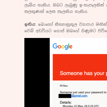
ලැබිය හැකිය. ඔබට ලැබුණු ඉ-තැපෑලකින්
සලකුණක් ලෙස සැලකිය හැකිය.
ඉඟිය
: බොහෝ නීත්‍යානුකූල ව්‍යාපාර මඟ
වෙබ් අඩවියට ගොස් ඔබගේ ගිණුමට පිවි