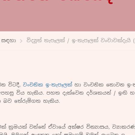
ම සඳහා
විද්‍යූත් තැපෑලක් / ඉ-තැපෑලක් වංචාවක්දැ
න විටදී,
වංචනික ඉ-තැපෑලක්
හා වංචනික නොවන ඉ-ත
පහසු විය හැකිය. පහත දැක්වෙන දර්ශකයන් / ඉඟි 
 බව තේරුම්ගත හැකිය.
එක් ක්‍රමයක් වන්නේ ඒවායේ අක්ෂර වින්‍යාසය, ව්‍යාක