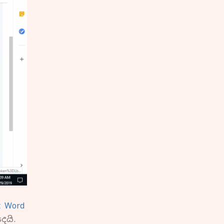
t Word
ෙයි.