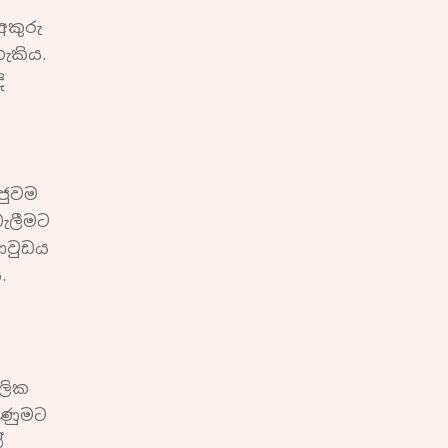
අකුරු
ැකිය.
ි
ජුවම
බැලීමට
ිවුඩය
.
්
ගලික
ිණුමට
්