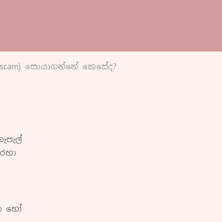
යි (scam) සොයාගන්නේ කෙසේද?
ැපැල්
හරහා
රණ හෝ