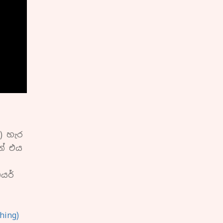
) හැර
නේ එය
යර්
shing)