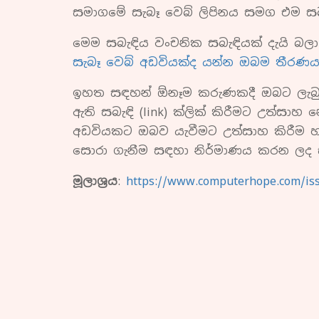
සමාගමේ සැබෑ වෙබ් ලිපිනය සමග එම සබැ
මෙම සබැඳිය වංචනික සබැඳියක් දැයි බ
සැබෑ වෙබ් අඩවියක්ද යන්න ඔබම තීරණය
ඉහත සඳහන් ඕනෑම කරුණකදී ඔබට ලැබුණ
ඇති සබැඳි (link) ක්ලික් කිරීමට උත්සාහ
අඩවියකට ඔබව යැවීමට උත්සාහ කිරීම හ
සොරා ගැනීම සඳහා නිර්මාණය කරන ලද ස්
මූලාශ්‍රය
:
https://www.computerhope.com/is