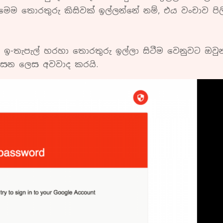
 මෙම තොරතුරු කිසිවක් ඉල්ලන්නේ නම්, එය වංචාව පි
ින් ඉ-තැපැල් හරහා තොරතුරු ඉල්ලා සිටීම වෙනුවට ඔවු
සෙන ලෙස අවවාද කරයි.