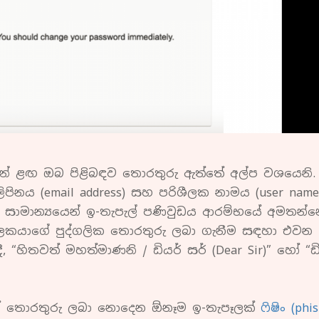
්නන් ළඟ ඔබ පිළිබඳව තොරතුරු ඇත්තේ අල්ප වශයෙනි.
පිනය (email address) සහ පරිශීලක නාමය (user name
ගම් සාමාන්‍යයෙන් ඉ-තැපැල් පණිවුඩය ආරම්භයේ අමතන්
ශීලකයාගේ පුද්ගලික තොරතුරු ලබා ගැනීම සඳහා එවන
හිතවත් මහත්මාණනි / ඩියර් සර් (Dear Sir)” හෝ “ඩි
හෝ තොරතුරු ලබා නොදෙන ඕනෑම ඉ-තැපෑලක්
ෆිෂිං (phi