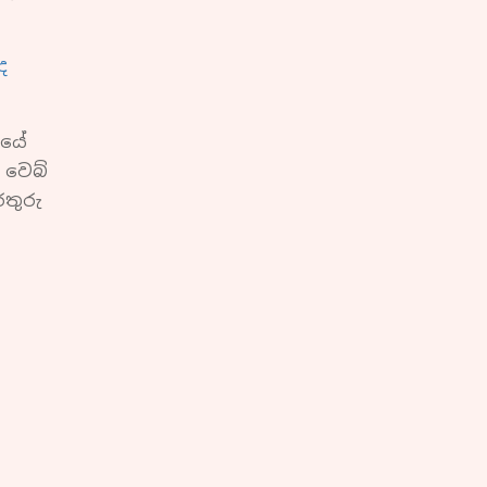
ද
ායේ
 වෙබ්
තුරු