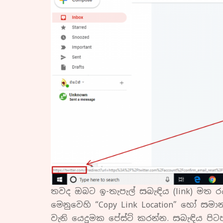
තවද ඔබට ඉ-තැපැල් සබැඳිය (link) මත රයිට
මෙනුවෙහි “Copy Link Location” හෝ සම
වැනි යෙදුමක පේස්ට් කරන්න. සබැඳිය පිට