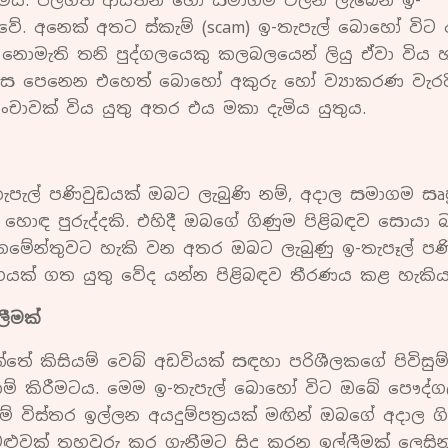
ීමයි. පිලිගත් ආයතන හෝ සමාගම් වලින් ලැබෙන ඉ-
වේ. අනෙක් අතට ස්කැම් (scam) ඉ-තැපැල් බොහෝ විට 
් නොමැති තනි පුද්ගලයෙකු කලබලයෙන් ලියු ඒවා විය හ
ි ලෙස පෙනෙන එහෙත් බොහෝ අකුරු හෝ ව්‍යාකරණ වැරද
චාවක් විය යුතු අතර එය මකා දැමිය යුතුය.
ැපැල් පණිවුඩයක් ඔබට ලැබුණි නම්, අදාල සමාගම සෘ
ීම හොඳ පුරුද්දකි. එහිදී ඔබගේ ගිණුම පිළිබඳව සොයා 
තමේන්තුවට හැකි වන අතර ඔබට ලැබුණු ඉ-තැපෑල් පණ
ාර්ගයක් ගත යුතු වේද යන්න පිළිබඳව තීරණය කළ හැකිය
ලීමක්
තේ කිසියම් වෙබ් අඩවියක් සඳහා පරිශීලකගේ පිවිසුම
සොරකම් කිරීමටය. මෙම ඉ-තැපැල් බොහෝ විට ඔබේ පෞද්
 විස්තර ඉල්ලන අයදුම්පත්‍රයක් මඟින් ඔබගේ අදාල ග
ටළුවක් තහවුරු කර ගැනීමට සිදු කරන ඉල්ලීමක් ලෙසින