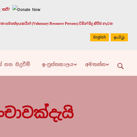
 හරි?
 සම්පත්දායකයින් (Voluntary Resource Persons) විසින් සිදු කිරීම නැවත
English
தமிழ்
් සහ සිදුවීම්
ඉ-පුස්තකාලය
අමතන්න
ංචාවක්දැයි