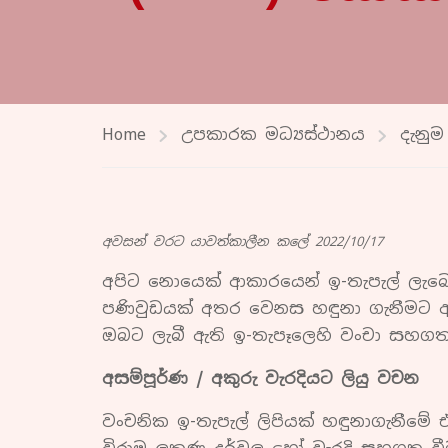
Home
උපකාරක මධ්‍යස්ථානය
දැනු
අවසන් වරට යාවත්කාලීන කලේ 2022/10/17
අපිට නොයෙක් ආකාරයෙන් ඉ-තැපැල් ලැබෙ
පණිවුඩයක් අතර වෙනස හඳුනා ගැනීමට අ
ඔබට ලැබී ඇති ඉ-තැපෑලෙහි වංචා සහගත
අසම්පූර්ණ / අකුරු වැරදියට ලියු වචන
වංචනික ඉ-තැපැල් ලිපියක් හඳුනාගැනීමේ 