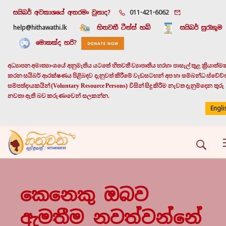
සයිබර් අවකාශයේ අතරමං වුනාද?
011-421-6062
help@hithawathi.lk
හිතවතී ටීන්ස් හබ්
සයිබර් සුරැකුම
මොකක්ද හරි?
අධ්‍යාපන අමාත්‍යාංශයේ අනුමැතිය යටතේ හිතවතී ව්‍යාපෘතිය හරහා පාසැල් තුළ ක්‍රියාත්ම
කරන සයිබර් ආරක්ෂණය පිළිබඳව දැනුවත් කිරීමේ වැඩසටහන් අප හා සම්බන්ධ ස්වේච්
සම්පත්දායකයින් (Voluntary Resource Persons) විසින් සිදු කිරීම නැවත දැනුම්දෙන තුරු
නවතා ඇති බව කරුණාවෙන් සලකන්න.
Engli
කෙනෙකු ඔබව
ඇමතීම නවත්වන්නේ