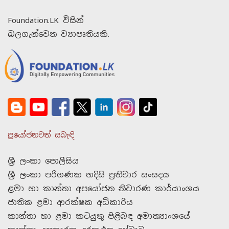
Foundation.LK විසින්
බලගැන්වෙන ව්‍යාපෘතියකි.
ප්‍රයෝජනවත් සබැඳි
ශ්‍රී ලංකා පොලීසිය
ශ්‍රී ලංකා පරිගණක හදිසි ප්‍රතිචාර සංසදය
ළමා හා කාන්තා අපයෝජන නිවාරණ කාර්යාංශය
ජාතික ළමා ආරක්ෂක අධිකාරිය
කාන්තා හා ළමා කටයුතු පිළිබඳ අමාත්‍යාංශයේ