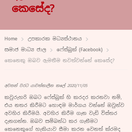
කෙසේද?
Home
උපකාරක මධ්‍යස්ථානය
සමාජ මාධ්‍ය ජාල
ෆේස්බුක් (Facebook)
කෙනෙකු ඔබව ඇමතීම නවත්වන්නේ කෙසේද?
අවසන් වරට යාවත්කාලීන කලේ 2020/11/05
කවුරුහරි ඔබට ෆේස්බුක් හි කරදර කරනවා නම්,
එය නතර කිරීමට හොඳම මාර්ගය වන්නේ ඔවුන්ව
අවහිර කිරීමයි. අවහිර කිරීම ගැන වැඩි විස්තර
දැනගන්න. ඔබව සම්බන්ධ කර ගැනීමට
කෙනෙකුගේ හැකියාව සීමා කරන වෙනත් ක්රමද