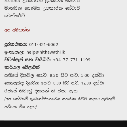
කාන්තා උපකාරක දුරකථන සේවාව
මානසික සෞඛ්‍ය උපකාරක සේවාව
ටෙක්සර්ට්
අප අමතන්න
දුරකථනය:
011-421-6062
ඉ-තැපෑල:
help@hithawathi.lk
වට්ස්ඇප් සහ වයිබර්:
+94 77 771 1199
කාර්යාල වේලාවන්
සතියේ දිනවල පෙ.ව. 8.30 සිට ප.ව. 5.00 දක්වා
සෙනසුරාදා දිනවල පෙ.ව. 8.30 සිට ප.ව. 12.30 දක්වා
රජයේ නිවාඩු දිනයන් හි වසා ඇත.
(අප සේවාවේ ගුණාත්මකභාවය සහතික කිරීම සඳහා ඇමතුම්
පටිගත විය හැක)