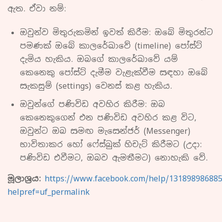
ඇත. ඒවා නම්:
ඔවුන්ව මිතුරුකමින් ඉවත් කිරීම: ඔබේ මිතුරන්ට
පමණක් ඔබේ කාලරේඛාවේ (timeline) පෝස්ට්
දැමිය හැකිය. ඔබගේ කාලරේඛාවේ යම්
කෙනෙකු පෝස්ට් දැමීම වැළැක්වීම සඳහා ඔබේ
සැකසුම් (settings) වෙනස් කළ හැකිය.
ඔවුන්ගේ පණිවිඩ අවහිර කිරීම: ඔබ
කෙනෙකුගෙන් එන පණිවිඩ අවහිර කළ විට,
ඔවුන්ට ඔබ සමඟ මැසෙන්ජර් (Messenger)
භාවිතාකර හෝ ෆේස්බුක් හිචැට් කිරීමට (උදා:
පණිවිඩ එවීමට, ඔබව ඇමතීමට) නොහැකි වේ.
මූලාශ්‍රය:
https://www.facebook.com/help/13189898688
helpref=uf_permalink