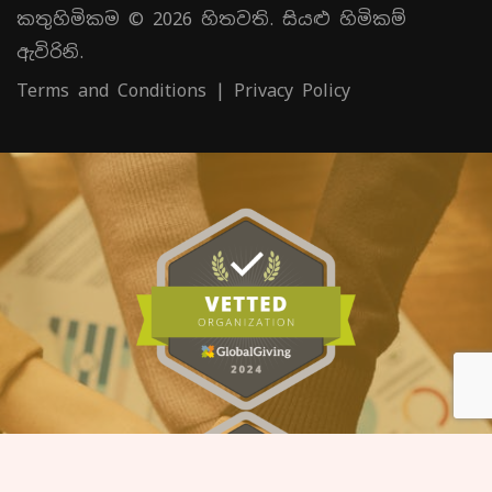
කතුහිමිකම © 2026 හිතවති. සියළු හිමිකම්
ඇවිරිනි.
Terms and Conditions
|
Privacy Policy