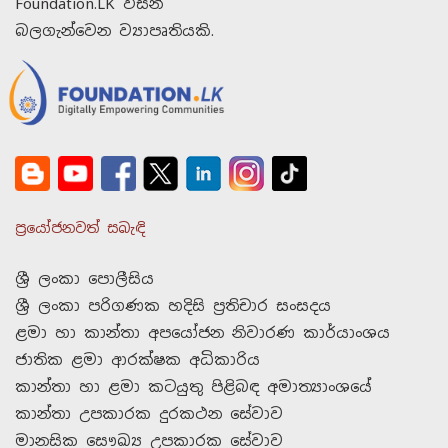
Foundation.LK විසින්
බලගැන්වෙන ව්‍යාපෘතියකි.
ප්‍රයෝජනවත් සබැඳි
ශ්‍රී ලංකා පොලීසිය
ශ්‍රී ලංකා පරිගණක හදිසි ප්‍රතිචාර සංසදය
ළමා හා කාන්තා අපයෝජන නිවාරණ කාර්යාංශය
ජාතික ළමා ආරක්ෂක අධිකාරිය
කාන්තා හා ළමා කටයුතු පිළිබඳ අමාත්‍යාංශයේ
කාන්තා උපකාරක දුරකථන සේවාව
මානසික සෞඛ්‍ය උපකාරක සේවාව