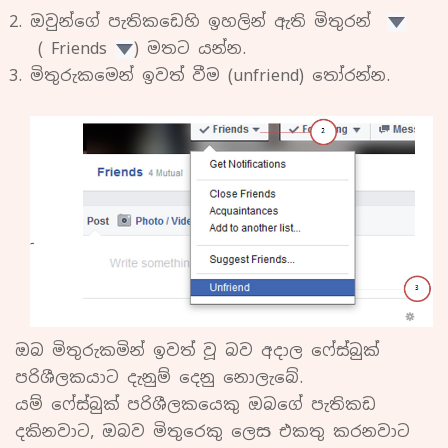
ඔවුන්ගේ පැතිකඩෙහි ඉහලින් ඇති මිතුරන්
( Friends
) මතට යන්න.
මිතුරුකමෙන් ඉවත් වීම (unfriend) තෝරන්න.
ඔබ මිතුරුකමින් ඉවත් වූ බව අදාල ෆේස්බුක්
පරිශීලකයාට දැනුම් දෙනු නොලැබේ.
යම් ෆේස්බුක් පරිශීලකයෙකු ඔබගේ පැතිකඩ
දකිනවාට, ඔබව මිතුරෙකු ලෙස එකතු කරනවාට