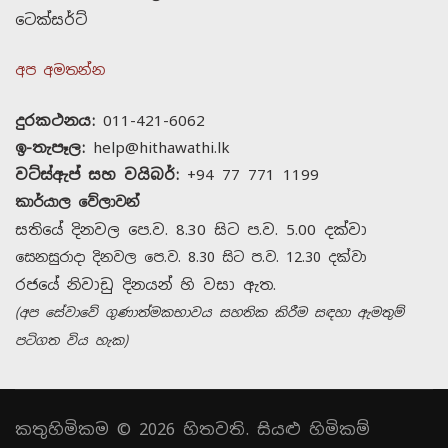
ටෙක්සර්ට්
අප අමතන්න
දුරකථනය:
011-421-6062
ඉ-තැපෑල:
help@hithawathi.lk
වට්ස්ඇප් සහ වයිබර්:
+94 77 771 1199
කාර්යාල වේලාවන්
සතියේ දිනවල පෙ.ව. 8.30 සිට ප.ව. 5.00 දක්වා
සෙනසුරාදා දිනවල පෙ.ව. 8.30 සිට ප.ව. 12.30 දක්වා
රජයේ නිවාඩු දිනයන් හි වසා ඇත.
(අප සේවාවේ ගුණාත්මකභාවය සහතික කිරීම සඳහා ඇමතුම්
පටිගත විය හැක)
කතුහිමිකම © 2026 හිතවති. සියළු හිමිකම්