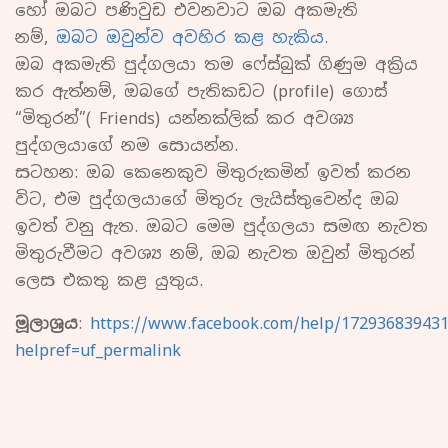
හෝ ඔබට පණිවුඩ එවනවාට ඔබ අකමැති
නම්,
ඔබට ඔවුන්ව අවහිර කළ හැකිය
.
ඔබ අකමැති පුද්ගලයා තම ෆේස්බුක් ගිණුම අක්‍රිය
කර ඇත්නම්, ඔබගේ පැතිකඩට (profile) ගොස්
“මිතුරන්”( Friends) යන්නක්ලික් කර අවශ්‍ය
පුද්ගලයාගේ නම සොයන්න.
සටහන: ඔබ කෙනෙකුව මිතුරුකමින් ඉවත් කරන
විට, එම පුද්ගලයාගේ මිතුරු ලැයිස්තුවෙන්ද ඔබ
ඉවත් වනු ඇත. ඔබට මෙම පුද්ගලයා සමඟ නැවත
මිතුරුවීමට අවශ්‍ය නම්, ඔබ නැවත ඔවුන් මිතුරන්
ලෙස එකතු කළ යුතුය.
මූලාශ්‍රය
:
https://www.facebook.com/help/17293683943
helpref=uf_permalink