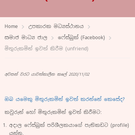
Home
උපකාරක මධ්‍යස්ථානය
සමාජ මාධ්‍ය ජාල
ෆේස්බුක් (Facebook)
මිතුරුකමින් ඉවත් කිරීම (unfriend)
අවසන් වරට යාවත්කාලීන කලේ 2020/11/02
ඔබ යමෙකු මිතුරුකමින් ඉවත් කරන්නේ කෙසේද?
කවුරුන් හෝ මිතුරුකමින් ඉවත් කිරීමට:
අදාල ෆේස්බුක් පරිශීලකයාගේ පැතිකඩට (profile)
යන්න.