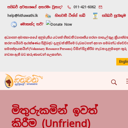
සයිබර් අවකාශයේ අතරමං වුනාද?
011-421-6062
help@hithawathi.lk
හිතවතී ටීන්ස් හබ්
සයිබර් සුරැකුම
මොකක්ද හරි?
අධ්‍යාපන අමාත්‍යාංශයේ අනුමැතිය යටතේ හිතවතී ව්‍යාපෘතිය හරහා පාසැල් තුළ ක්‍රියාත්ම
කරන සයිබර් ආරක්ෂණය පිළිබඳව දැනුවත් කිරීමේ වැඩසටහන් අප හා සම්බන්ධ ස්වේච්
සම්පත්දායකයින් (Voluntary Resource Persons) විසින් සිදු කිරීම නැවත දැනුම්දෙන තුරු
නවතා ඇති බව කරුණාවෙන් සලකන්න.
Engli
මිතුරුකමින් ඉවත්
කිරීම (unfriend)