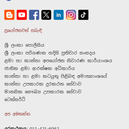
ප්‍රයෝජනවත් සබැඳි
ශ්‍රී ලංකා පොලීසිය
ශ්‍රී ලංකා පරිගණක හදිසි ප්‍රතිචාර සංසදය
ළමා හා කාන්තා අපයෝජන නිවාරණ කාර්යාංශය
ජාතික ළමා ආරක්ෂක අධිකාරිය
කාන්තා හා ළමා කටයුතු පිළිබඳ අමාත්‍යාංශයේ
කාන්තා උපකාරක දුරකථන සේවාව
මානසික සෞඛ්‍ය උපකාරක සේවාව
ටෙක්සර්ට්
අප අමතන්න
දුරකථනය:
011-421-6062