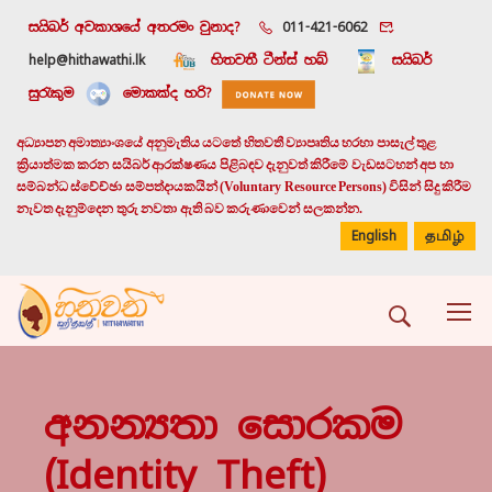
සයිබර් අවකාශයේ අතරමං වුනාද?
011-421-6062
help@hithawathi.lk
හිතවතී ටීන්ස් හබ්
සයිබර්
සුරැකුම
මොකක්ද හරි?
අධ්‍යාපන අමාත්‍යාංශයේ අනුමැතිය යටතේ හිතවතී ව්‍යාපෘතිය හරහා පාසැල් තුළ
ක්‍රියාත්මක කරන සයිබර් ආරක්ෂණය පිළිබඳව දැනුවත් කිරීමේ වැඩසටහන් අප හා
සම්බන්ධ ස්වේච්ඡා සම්පත්දායකයින් (Voluntary Resource Persons) විසින් සිදු කිරීම
නැවත දැනුම්දෙන තුරු නවතා ඇති බව කරුණාවෙන් සලකන්න.
English
தமிழ்
අනන්‍යතා සොරකම
(Identity Theft)