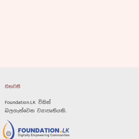
හිතවතී
Foundation.LK විසින්
බලගැන්වෙන ව්‍යාපෘතියකි.