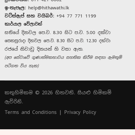
ඉ-තැපෑල:
help@hithawathi.lk
වට්ස්ඇප් සහ වයිබර්:
+94 77 771 1199
කාර්යාල වේලාවන්
සතියේ දිනවල පෙ.ව. 8.30 සිට ප.ව. 5.00 දක්වා
සෙනසුරාදා දිනවල පෙ.ව. 8.30 සිට ප.ව. 12.30 දක්වා
රජයේ නිවාඩු දිනයන් හි වසා ඇත.
(අප සේවාවේ ගුණාත්මකභාවය සහතික කිරීම සඳහා ඇමතුම්
පටිගත විය හැක)
කතුහිමිකම © 2026 හිතවති. සියළු හිමිකම්
ඇවිරිනි.
Terms and Conditions
|
Privacy Policy