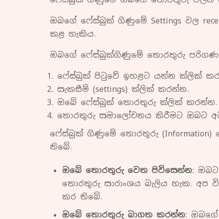
ඔබගේ ෆේස්බුක් ගිණුමේ Settings වල re
කළ හැකිය.
ඔබගේ ෆේස්බුක්ගිණුමේ තොරතුරු පරිග
ෆේස්බුක් පිටුවේ ඉහළට යන්න ක්ලික් කර
සැකසීම් (settings) ක්ලික් කරන්න.
ඔබේ ෆේස්බුක් තොරතුරු ක්ලික් කරන්න.
තොරතුරු සමාලෝචනය කිරීමට ඔබට අවශ්
ෆේස්බුක් ගිණුමේ තොරතුරු (Information
තිබේ.
ඔබේ තොරතුරු වෙත පිවිසෙන්න
: ඔබට
තොරතුරු සාරාංශය බැලිය හැක. අප 
කර තිබේ.
ඔබේ තොරතුරු බාගත කරන්න
: ඔබගේ