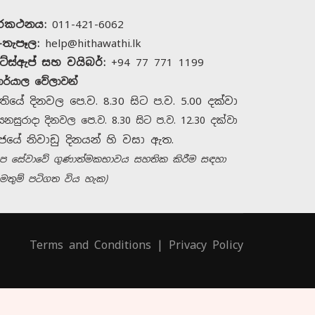
ුරකථනය:
011-421-6062
-තැපෑල:
help@hithawathi.lk
ට්ස්ඇප් සහ වයිබර්:
+94 77 771 1199
ාර්යාල වේලාවන්
තියේ දිනවල පෙ.ව. 8.30 සිට ප.ව. 5.00 දක්වා
ෙනසුරාදා දිනවල පෙ.ව. 8.30 සිට ප.ව. 12.30 දක්වා
ජයේ නිවාඩු දිනයන් හි වසා ඇත.
හිතවතී සමඟ සම්බන්ධ
අප සේවාවේ ගුණාත්මකභාවය සහතික කිරීම සඳහා
වන්න
මතුම් පටිගත විය හැක)
අපව අමතන්න
+94 11 421 6062
Terms and Conditions
|
Privacy Policy