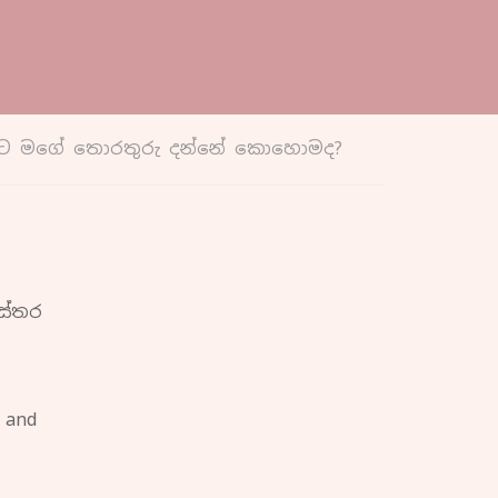
ුමට මගේ තොරතුරු දන්නේ කොහොමද?
ස්තර
 and