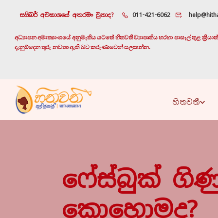
සයිබර් අවකාශයේ අතරමං වුනාද?
011-421-6062
help@hitha
අධ්‍යාපන අමාත්‍යාංශයේ අනුමැතිය යටතේ හිතවතී ව්‍යාපෘතිය හරහා පාසැල් තුළ ක්‍රි
දැනුම්දෙන තුරු නවතා ඇති බව කරුණාවෙන් සලකන්න.
හිතවතී
ෆේස්බුක් ග
කොහොමද?