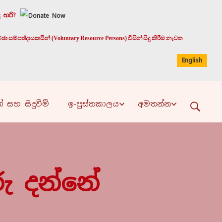
 හරි?
 සම්පත්දායකයින් (Voluntary Resource Persons) විසින් සිදු කිරීම නැවත
English
් සහ සිදුවීම්
ඉ-පුස්තකාලය
අමතන්න
ු දන්නේ