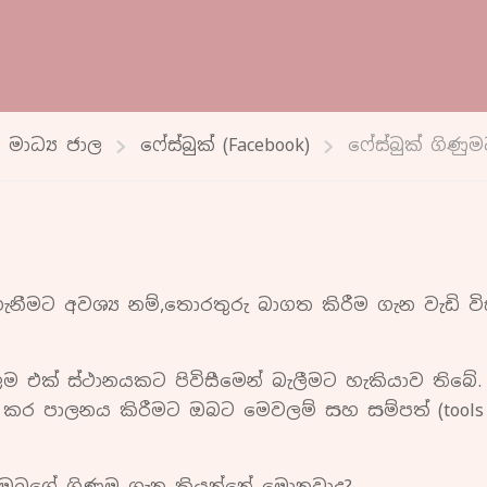
මාධ්‍ය ජාල
ෆේස්බුක් (Facebook)
ෆේස්බුක් ගිණ
නීමට අවශ්‍ය නම්,තොරතුරු බාගත කිරීම ගැන වැඩි වි
ම එක් ස්ථානයකට පිවිසීමෙන් බැලීමට හැකියාව තිබේ.
කර පාලනය කිරීමට ඔබට මෙවලම් සහ සම්පත් (tools
් ඔබගේ ගිණුම ගැන කියන්නේ මොනවාද?