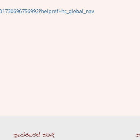
01730696756992?helpref=hc_global_nav
ප්‍රයෝජනවත් සබැඳි
අ