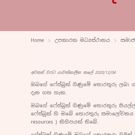
Home
උපකාරක මධ්‍යස්ථානය
සමාජ 
අවසන් වරට යාවත්කාලීන කලේ 2020/12/04
ඔබගේ ෆේස්බුක් ගිණුමේ තොරතුරු ලබා ගැ
දැන ගත හැක.
ඔබගේ ෆේස්බුක් ගිණුමේ තොරතුරු සියල්ල
ෆේස්බුක් හි ඔබේ තොරතුරු සමාලෝචනය 
resources ) කිහිපයක් තිබේ.
ෆේස්බුක් ගිණුමේ ඔබගේ තොරතුරු වලින