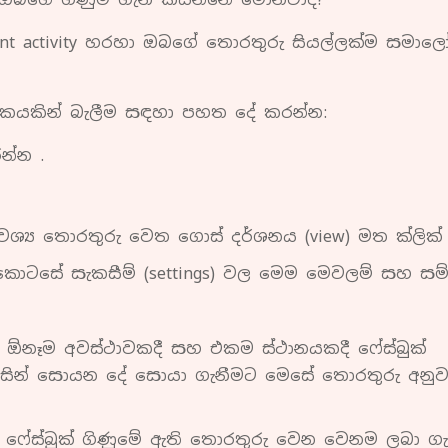
cent activity හරහා ඔබගේ තොරතුරු සියල්ලක්ම සමා
ණකයකින් බැලීම සඳහා පහත දේ කරන්න:
න්න .
‍ය තොරතුරු වෙත ගොස් දර්ශනය (view) මත ක්ලික්
) කොටසේ සැකසීම් (settings) වල මෙම මෙවලම් සහ සම
 ඕනෑම අවස්ථාවකදී සහ එකම ස්ථානයකදී ෆේස්බුක්
විසින් සොයන දේ සොයා ගැනීමට මෙසේ තොරතුරු අනුව
 ෆේස්බුක් ගිණුමේ ඇති තොරතුරු වෙන වෙනම ලබා ග