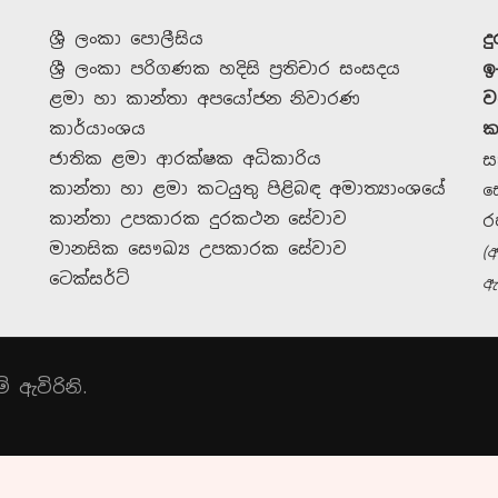
ශ්‍රී ලංකා පොලීසිය
ද
ශ්‍රී ලංකා පරිගණක හදිසි ප්‍රතිචාර සංසදය
ඉ
ළමා හා කාන්තා අපයෝජන නිවාරණ
ව
කාර්යාංශය
ක
ජාතික ළමා ආරක්ෂක අධිකාරිය
ස
කාන්තා හා ළමා කටයුතු පිළිබඳ අමාත්‍යාංශයේ
ස
කාන්තා උපකාරක දුරකථන සේවාව
ර
මානසික සෞඛ්‍ය උපකාරක සේවාව
(
ටෙක්සර්ට්
ඇ
දායක වන්න
 ඇවිරිනි.