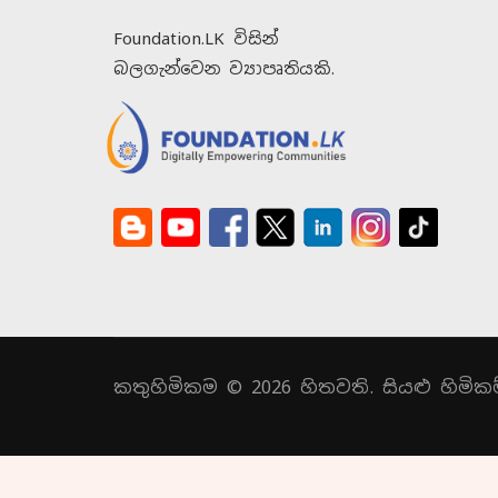
Foundation.LK විසින්
බලගැන්වෙන ව්‍යාපෘතියකි.
කතුහිමිකම © 2026 හිතවති. සියළු හිමිකම්