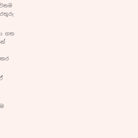
වෙනම
රතුරු
බලා ගත
න්
 කර
ඒ
වම