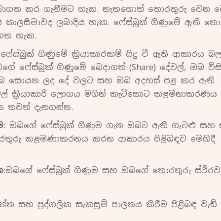
ර බාගත කර ගැනීමට හැක. නැතහොත් තොරතුරු වෙන 
 කාලසීමාවද ලබාදිය හැක. ෆේස්බුක් ගිණුමේ ඇති තො
 ගත හැක.
ෆේස්බුක් ගිණුමේ ක්‍රියාකාරකම් සිදු වී ඇති ආකාරය 
බගේ ෆේස්බුක් ගිණුමේ බෙදාගත් (Share) දේවල්, ඔබ විසි
ෝ ඔබ සොයන ලද දේ වලට සහ ඔබ අදහස් පළ කර ඇති
වල් ක්‍රියාකාරි ලොගය‍ මගින් කැටිකොට කළමනාකරණය
න තවත් දැනගන්න.
ම
: ඔබගේ ෆේස්බුක් ගිණුම ගැන ඔබට ඇති ගැටළු සහ 
ොරතුරු කළමණාකරනය කරන ආකාරය පිළිබඳව මෙහිදී
න
:ඔබගේ ෆේස්බුක් ගිණුම සහ ඔබගේ තොරතුරු ස්ථිර
ත්ත සහ පුද්ගලික සැකසුම් පාලනය කිරීම පිළිබඳ වැඩි