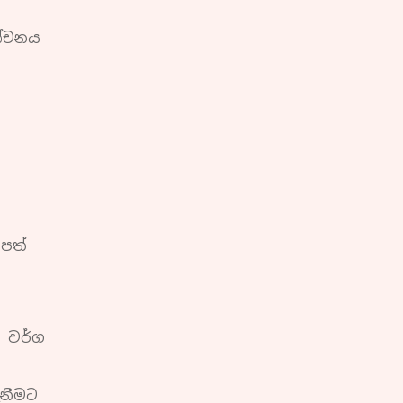
ලෝචනය
්පත්
 වර්ග
ැනීමට