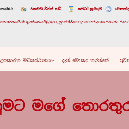
wathi.lk
හිතවතී ටීන්ස් හබ්
සයිබර් සුරැකුම
මොකක්ද
යාත්මක කරන සයිබර් ආරක්ෂණය පිළිබඳව දැනුවත් කිරීමේ වැඩසටහන් අප හා සම්බන්ධ ස්වේච්ඡා
උපකාරක මධ්‍යස්ථානය
දැන් මොකද කරන්නේ
පුවත
ිණුමට මගේ තොරතුර