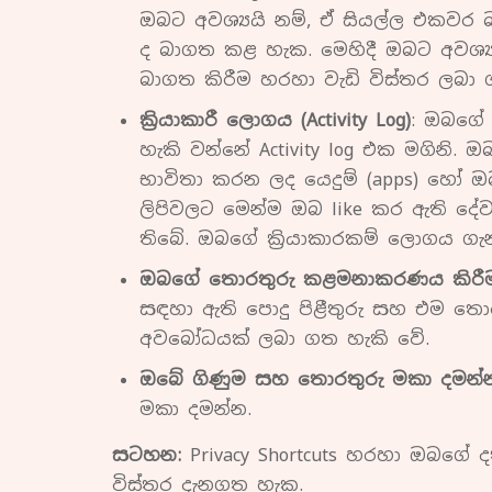
ඔබට අවශ්‍යයි නම්, ඒ සියල්ල එකව
ද බාගත කළ හැක. මෙහිදී ඔබට අවශ්‍ය
බාගත කිරීම හරහා වැඩි විස්තර ලබා
ක්‍රියාකාරී ලොගය (Activity Log)
: ඔබගේ 
හැකි වන්නේ Activity log එක මගිනි. ඔ
භාවිතා කරන ලද යෙදුම් (apps) හ
ලිපිවලට මෙන්ම ඔබ like කර ඇති දේ
තිබේ. ඔබගේ ක්‍රියාකාරකම් ලොගය ගැ
ඔබගේ තොරතුරු කළමනාකරණය කිරී
සඳහා ඇති පොදු පිළීතුරු සහ එම ත
අවබෝධයක් ලබා ගත හැකි වේ.
ඔබේ ගිණුම සහ තොරතුරු මකා දමන්
මකා දමන්න.
සටහන:
Privacy Shortcuts හරහා ඔබගේ ද
විස්තර දැනගත හැක.